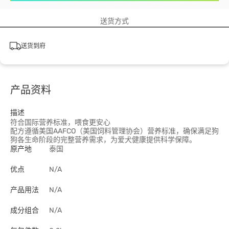
送货方式
送货到府
产品资料
描述
符合国际营养标准，喂食更安心
配方遵循美国AAFCO（美国饲料管理协会）营养标准，确保满足狗
狗各生命阶段的完整营养需求，为爱犬健康提供科学保障。
原产地
泰国
优点
N/A
产品用法
N/A
成分组合
N/A