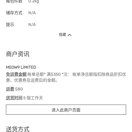
每包件数
0.2kg
储存方式
N/A
提示
N/A
隐藏
商户资讯
MEOW9 LIMITED
免运费金额
帐单总额* 满$350 *注： 帐单净总额指扣除商品折扣优
惠、优惠券及运费后的金额。
运费
$80
送货时间
5 個工作天
进入此商户页面
送货方式