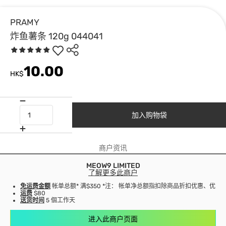
PRAMY
炸鱼薯条 120g 044041
10.00
HK$
加入购物袋
商户资讯
MEOW9 LIMITED
了解更多此商户
免运费金额
帐单总额* 满$350 *注： 帐单净总额指扣除商品折扣优惠、优
运费
$80
送货时间
5 個工作天
进入此商户页面