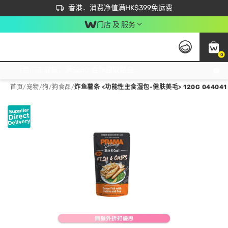
首次APP下单买满$450 输入 NEWAPP 即减$50
立即成为易赏钱会员尽享独家优惠
香港．消费净值满HK$399免运费
门店 及 服务
0
免运费门市取货，满$250 合作自取點自取免运费，净额消费满$399，免费送货上门！
首页
/
宠物
/
狗
/
狗食品
/
炸鱼薯条 <功能性主食湿包-健肤美毛> 120G 044041