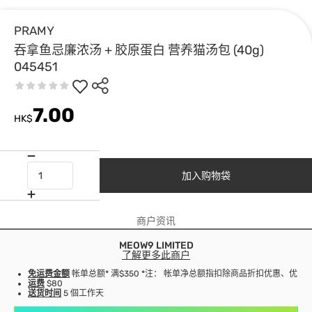
PRAMY
吞拿鱼忌廉浓汤 + 胶原蛋白 营养猫汤包 (40g)
045451
7.00
HK$
加入购物袋
商户资讯
MEOW9 LIMITED
了解更多此商户
免运费金额
帐单总额* 满$350 *注： 帐单净总额指扣除商品折扣优惠、优
运费
$80
送货时间
5 個工作天