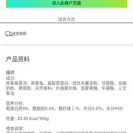
进入此商户页面
送货方式
送货到府
产品资料
描述
成分:
吞拿鱼骨汤、吞拿鱼、鱼胶原蛋白、改性木薯淀粉、甘胺酸、全脂
奶粉、黄原胶、天然香料、纤维素纤维、低聚果糖、牛磺酸、三文
鱼油
营养分析:
粗蛋白质5%、粗脂肪0.5%、粗纤维１％、灰分0.2％、水分90%
热量 : 33.30 Kcal/100g
喂食说明：