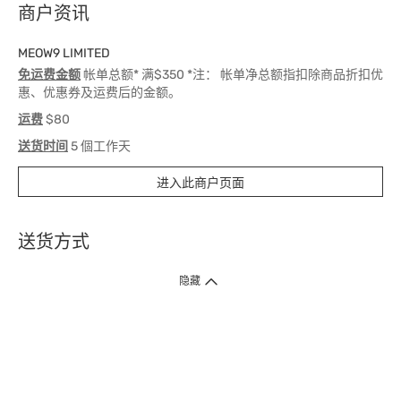
商户资讯
MEOW9 LIMITED
免运费金额
帐单总额* 满$350 *注： 帐单净总额指扣除商品折扣优
惠、优惠券及运费后的金额。
运费
$80
送货时间
5 個工作天
进入此商户页面
送货方式
1. 送货到府（受卫生署条例规管产品除外 ）
隐藏
订单总额淨值满$399免运费（商户直送产品除外），选取「特快送」并于早
上9点至下午7点下单，最快30分钟内送到​。
2. 门店取货（商户直送产品除外）
超过160间门市满$50免费店取，选取「特快门店取货」最快30分钟可取货。
3. 顺丰智能柜（受卫生署条例规管或商户直送产品除外）
买满$250免费顺丰智能柜自提点自取，服务范围包括香港岛、九龙、新界、
各大小屋邨、屋苑商场等。