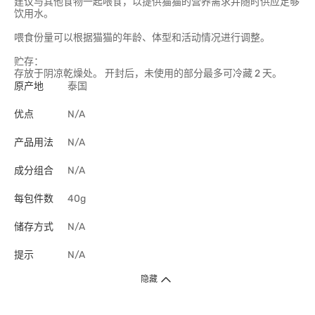
建议与其他食物一起喂食，以提供猫猫的营养需求并随时供应足够
饮用水。
喂食份量可以根据猫猫的年龄、体型和活动情况进行调整。
贮存：
存放于阴凉乾燥处。 开封后，未使用的部分最多可冷藏 2 天。
原产地
泰国
优点
N/A
产品用法
N/A
成分组合
N/A
每包件数
40g
储存方式
N/A
提示
N/A
隐藏