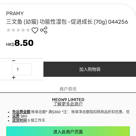
PRAMY
三文鱼 (幼猫) 功能性湿包 -促进成长 (70g) 044256
8.50
HK$
加入购物袋
商户资讯
MEOW9 LIMITED
了解更多此商户
免运费金额
帐单总额* 满$350 *注： 帐单净总额指扣除商品折扣优惠、优
运费
$80
送货时间
5 個工作天
进入此商户页面