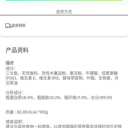
送货方式
送货到府
产品资料
描述
成分：
三文鱼、天然香料、改性木薯淀粉、果冻粉、牛磺酸、低聚果糖
(FOS)、维生素 E、维生素 B12、酵母萃取物、叶酸、生物素、月
见草油
分析成分：
粗蛋白质≥8.0%、粗脂肪≥0.2%、粗纤维≤1.0%、水分≤89.0%
热量 : 30.05 Kcal/ 100g
喂食说明：
建议与其他食物一起喂食，以提供猫猫的营养需求并随时供应足够