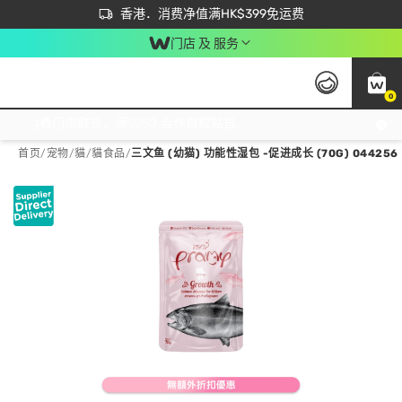
首次APP下单买满$450 输入 NEWAPP 即减$50
立即成为易赏钱会员尽享独家优惠
香港．消费净值满HK$399免运费
门店 及 服务
0
免运费门市取货，满$250 合作自取點自取免运费，净额消费满$399，免费送货上门！
首页
/
宠物
/
貓
/
貓食品
/
三文鱼 (幼猫) 功能性湿包 -促进成长 (70G) 044256