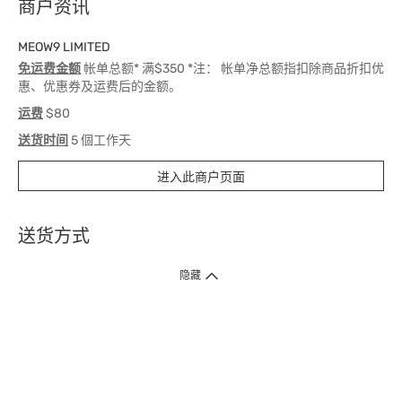
商户资讯
MEOW9 LIMITED
免运费金额
帐单总额* 满$350 *注： 帐单净总额指扣除商品折扣优
惠、优惠券及运费后的金额。
运费
$80
送货时间
5 個工作天
进入此商户页面
送货方式
1. 送货到府（受卫生署条例规管产品除外 ）
隐藏
订单总额淨值满$399免运费（商户直送产品除外），选取「特快送」并于早
上9点至下午7点下单，最快30分钟内送到​。
2. 门店取货（商户直送产品除外）
超过160间门市满$50免费店取，选取「特快门店取货」最快30分钟可取货。
3. 顺丰智能柜（受卫生署条例规管或商户直送产品除外）
买满$250免费顺丰智能柜自提点自取，服务范围包括香港岛、九龙、新界、
各大小屋邨、屋苑商场等。