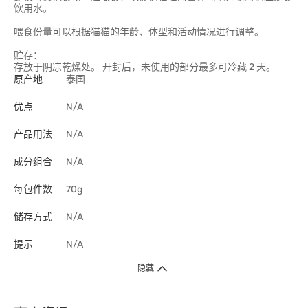
饮用水。
喂食份量可以根据猫猫的年龄、体型和活动情况进行调整。
贮存：
存放于阴凉乾燥处。 开封后，未使用的部分最多可冷藏 2 天。
原产地
泰国
优点
N/A
产品用法
N/A
成分组合
N/A
每包件数
70g
储存方式
N/A
提示
N/A
隐藏