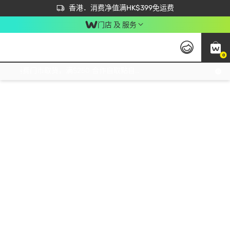
首次APP下单买满$450 输入 NEWAPP 即减$50
立即成为易赏钱会员尽享独家优惠
香港．消费净值满HK$399免运费
门店 及 服务
0
免运费门市取货，满$250 合作自取點自取免运费，净额消费满$399，免费送货上门！