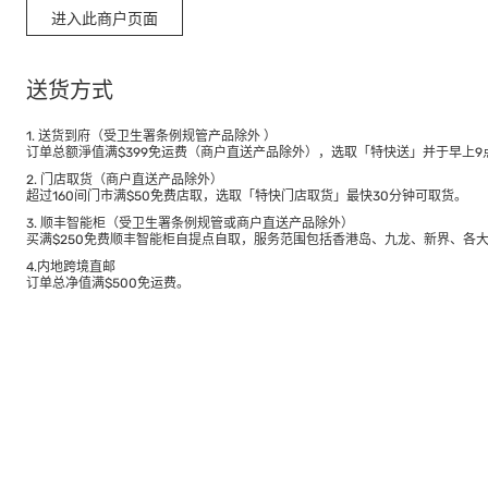
进入此商户页面
送货方式
1. 送货到府（受卫生署条例规管产品除外 ）
订单总额淨值满$399免运费（商户直送产品除外），选取「特快送」并于早上9点
2. 门店取货（商户直送产品除外）
超过160间门市满$50免费店取，选取「特快门店取货」最快30分钟可取货。
3. 顺丰智能柜（受卫生署条例规管或商户直送产品除外）
买满$250免费顺丰智能柜自提点自取，服务范围包括香港岛、九龙、新界、各
4.内地跨境直邮
订单总净值满$500免运费。