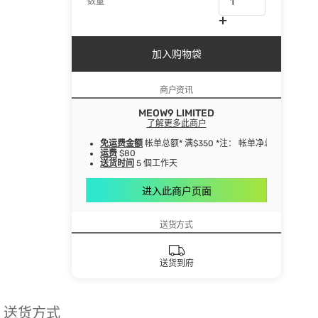
数量
加入购物袋
商户资讯
MEOW9 LIMITED
了解更多此商户
免运费金额
帐单总额* 满$350 *注： 帐单净总额指扣
运费
$80
送货时间
5 個工作天
进入此商户页面
送货方式
送货到府
送货方式