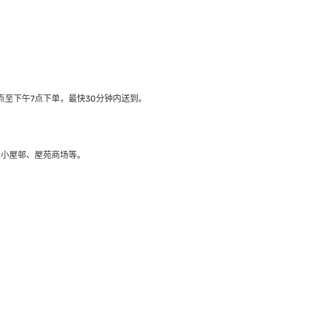
至下午7点下单，最快30分钟内送到​。
大小屋邨、屋苑商场等。