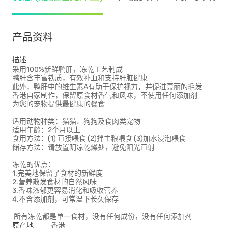
产品资料
描述
采用100%新鲜鸭肝，冻乾工艺制成
鸭肝含丰富铁质，有效补血和支持肝脏健康
此外，鸭肝中的维生素A有助于保护视力，并促进亮丽的毛发
香港自家制作，保留原食材香气和风味，不使用任何添加剂
为您的宠物提供最健康的餐食
适用动物种类：猫猫、狗狗及食肉类宠物
适用年龄：2个月以上
食用方法：(1) 直接喂食 (2)拌主粮喂食 (3)加水浸泡喂食
储存方法：请放置阴凉乾燥处，避免阳光直射
冻乾的优点：
1.完美地保留了食材的新鲜度
2.营养散发食材的自然风味
3.香味浓郁更容易消化和吸收营养
4.不含添加剂，可常温下长久保存
所有冻乾都是单一食材，没有任何成份，没有任何添加剂
原产地
香港