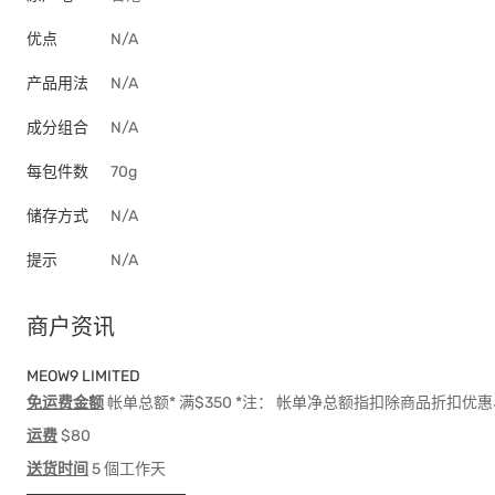
优点
N/A
产品用法
N/A
成分组合
N/A
每包件数
70g
储存方式
N/A
提示
N/A
商户资讯
MEOW9 LIMITED
免运费金额
帐单总额* 满$350 *注： 帐单净总额指扣除商品折扣
运费
$80
送货时间
5 個工作天