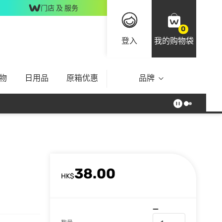
门店 及 服务
0
登入
我的购物袋
物
日用品
原箱优惠
品牌
38.00
HK$