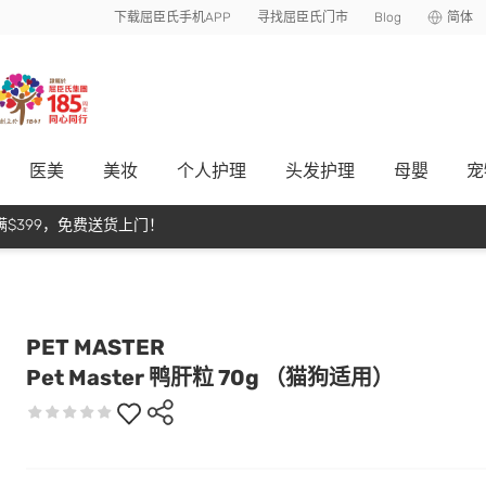
下载屈臣氏手机APP
寻找屈臣氏门市
Blog
简体
医美
美妆
个人护理
头发护理
母嬰
宠
$399，免费送货上门！
PET MASTER
Pet Master 鸭肝粒 70g （猫狗适用）