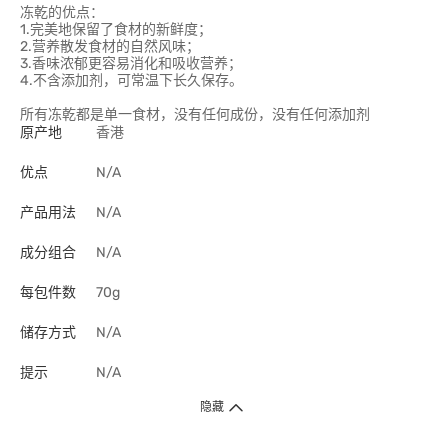
冻乾的优点：
1.完美地保留了食材的新鲜度；
2.营养散发食材的自然风味；
3.香味浓郁更容易消化和吸收营养；
4.不含添加剂，可常温下长久保存。
所有冻乾都是单一食材，没有任何成份，没有任何添加剂
原产地
香港
优点
N/A
产品用法
N/A
成分组合
N/A
每包件数
70g
储存方式
N/A
提示
N/A
隐藏