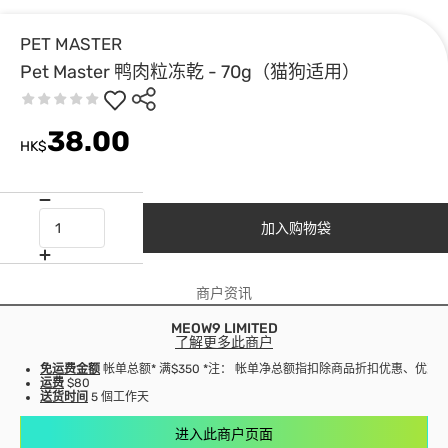
PET MASTER
Pet Master 鸭肉粒冻乾 - 70g（猫狗适用）
38.00
HK$
加入购物袋
商户资讯
MEOW9 LIMITED
了解更多此商户
免运费金额
帐单总额* 满$350 *注： 帐单净总额指扣除商品折扣优惠、优
运费
$80
送货时间
5 個工作天
进入此商户页面