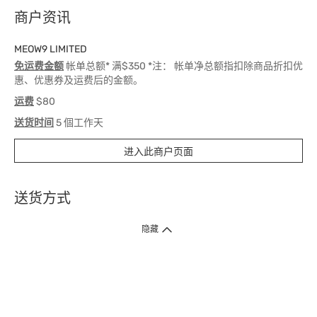
商户资讯
MEOW9 LIMITED
免运费金额
帐单总额* 满$350 *注： 帐单净总额指扣除商品折扣优
惠、优惠券及运费后的金额。
运费
$80
送货时间
5 個工作天
进入此商户页面
送货方式
1. 送货到府（受卫生署条例规管产品除外 ）
隐藏
订单总额淨值满$399免运费（商户直送产品除外），选取「特快送」并于早
上9点至下午7点下单，最快30分钟内送到​。
2. 门店取货（商户直送产品除外）
超过160间门市满$50免费店取，选取「特快门店取货」最快30分钟可取货。
3. 顺丰智能柜（受卫生署条例规管或商户直送产品除外）
买满$250免费顺丰智能柜自提点自取，服务范围包括香港岛、九龙、新界、
各大小屋邨、屋苑商场等。