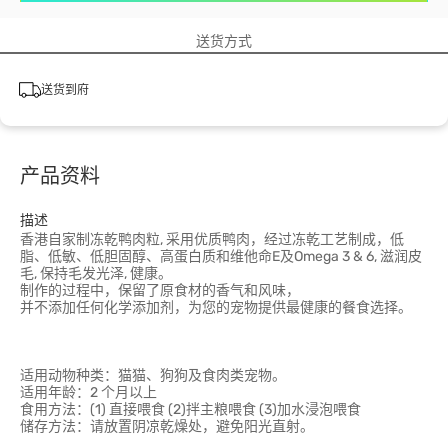
送货方式
送货到府
产品资料
描述
香港自家制冻乾鸭肉粒, 采用优质鸭肉，经过冻乾工艺制成，低
脂、低敏、低胆固醇、高蛋白质和维他命E及Omega 3 & 6, 滋润皮
毛, 保持毛发光泽, 健康。
制作的过程中，保留了原食材的香气和风味，
并不添加任何化学添加剂，为您的宠物提供最健康的餐食选择。
适用动物种类：猫猫、狗狗及食肉类宠物。
适用年龄：2 个月以上
食用方法：(1) 直接喂食 (2)拌主粮喂食 (3)加水浸泡喂食
储存方法：请放置阴凉乾燥处，避免阳光直射。