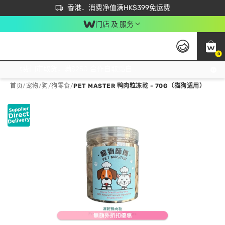
首次APP下单买满$450 输入 NEWAPP 即减$50
立即成为易赏钱会员尽享独家优惠
香港．消费净值满HK$399免运费
门店 及 服务
0
免运费门市取货，满$250 合作自取點自取免运费，净额消费满$399，免费送货上门！
首页
/
宠物
/
狗
/
狗零食
/
PET MASTER 鸭肉粒冻乾 - 70G（猫狗适用）