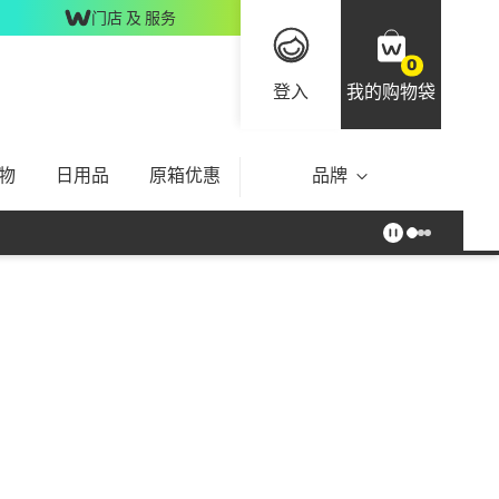
门店 及 服务
0
登入
我的购物袋
物
日用品
原箱优惠
品牌