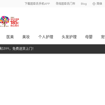
下载屈臣氏手机APP
寻找屈臣氏门市
Blog
简体
医美
美妆
个人护理
头发护理
母嬰
宠
$399，免费送货上门！