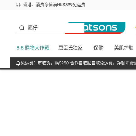
香港．消费净值满HK$399免运费
立即成为易赏钱会员尽享独家优惠
首次APP下单买满$450 输入 NEWAPP 即减$50
生蠔BB
屈仔
8.8 購物大作戰
屈臣氏独家
保健
美肌护肤
免运费门市取货，满$250 合作自取點自取免运费，净额消费满