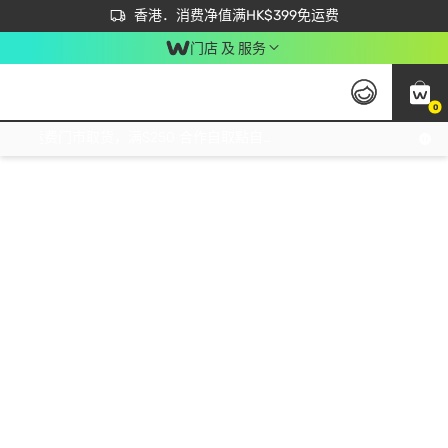
首次APP下单买满$450 输入 NEWAPP 即减$50
立即成为易赏钱会员尽享独家优惠
香港．消费净值满HK$399免运费
门店 及 服务
0
免运费门市取货，满$250 合作自取點自取免运费，净额消费满$399，免费送货上门！