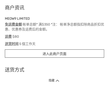
商户资讯
MEOW9 LIMITED
免运费金额
帐单总额* 满$350 *注： 帐单净总额指扣除商品折扣优
惠、优惠券及运费后的金额。
运费
$80
送货时间
5 個工作天
进入此商户页面
送货方式
1. 送货到府（受卫生署条例规管产品除外 ）
隐藏
订单总额淨值满$399免运费（商户直送产品除外），选取「特快送」并于早
上9点至下午7点下单，最快30分钟内送到​。
2. 门店取货（商户直送产品除外）
超过160间门市满$50免费店取，选取「特快门店取货」最快30分钟可取货。
3. 顺丰智能柜（受卫生署条例规管或商户直送产品除外）
买满$250免费顺丰智能柜自提点自取，服务范围包括香港岛、九龙、新界、