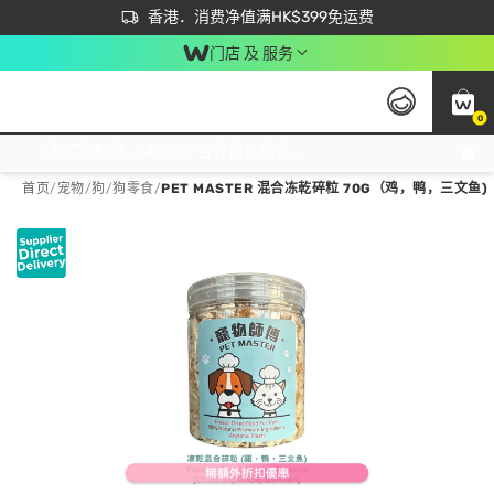
首次APP下单买满$450 输入 NEWAPP 即减$50
立即成为易赏钱会员尽享独家优惠
香港．消费净值满HK$399免运费
门店 及 服务
0
免运费门市取货，满$250 合作自取點自取免运费，净额消费满$399，免费送货上门！
首页
/
宠物
/
狗
/
狗零食
/
PET MASTER 混合冻乾碎粒 70G（鸡，鸭，三文鱼