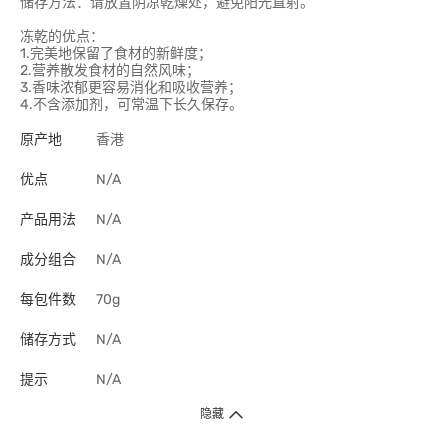
储存方法：请放置阴凉乾燥处，避免阳光直射。
冻乾的优点：
1.完美地保留了食材的新鲜度；
2.营养散发食材的自然风味；
3.香味浓郁更容易消化和吸收营养；
4.不含添加剂，可常温下长久保存。
原产地
香港
优点
N/A
产品用法
N/A
成分组合
N/A
每包件数
70g
储存方式
N/A
提示
N/A
隐藏