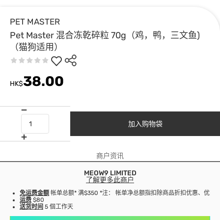
PET MASTER
Pet Master 混合冻乾碎粒 70g（鸡，鸭，三文鱼)
（猫狗适用）
38.00
HK$
加入购物袋
商户资讯
MEOW9 LIMITED
了解更多此商户
免运费金额
帐单总额* 满$350 *注： 帐单净总额指扣除商品折扣优惠、优
运费
$80
送货时间
5 個工作天