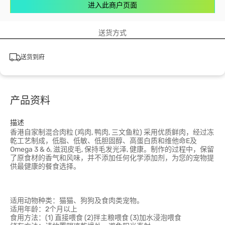
进入此商户页面
送货方式
送货到府
产品资料
描述
香港自家制混合肉粒 (鸡肉, 鸭肉, 三文鱼粒) 采用优质鲜肉，经过冻
乾工艺制成，低脂、低敏、低胆固醇、高蛋白质和维他命E及
Omega 3 & 6, 滋润皮毛, 保持毛发光泽, 健康。制作的过程中，保留
了原食材的香气和风味，并不添加任何化学添加剂，为您的宠物提
供最健康的餐食选择。
适用动物种类：猫猫、狗狗及食肉类宠物。
适用年龄：2个月以上
食用方法：(1) 直接喂食 (2)拌主粮喂食 (3)加水浸泡喂食