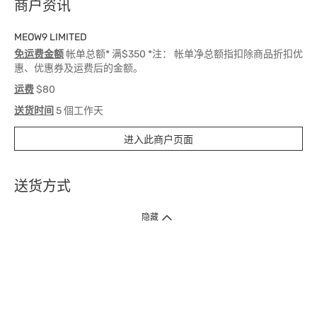
商户资讯
MEOW9 LIMITED
免运费金额
帐单总额* 满$350 *注： 帐单净总额指扣除商品折扣优
惠、优惠券及运费后的金额。
运费
$80
送货时间
5 個工作天
进入此商户页面
送货方式
1. 送货到府（受卫生署条例规管产品除外 ）
隐藏
订单总额淨值满$399免运费（商户直送产品除外），选取「特快送」并于早
上9点至下午7点下单，最快30分钟内送到​。
2. 门店取货（商户直送产品除外）
超过160间门市满$50免费店取，选取「特快门店取货」最快30分钟可取货。
3. 顺丰智能柜（受卫生署条例规管或商户直送产品除外）
买满$250免费顺丰智能柜自提点自取，服务范围包括香港岛、九龙、新界、
各大小屋邨、屋苑商场等。