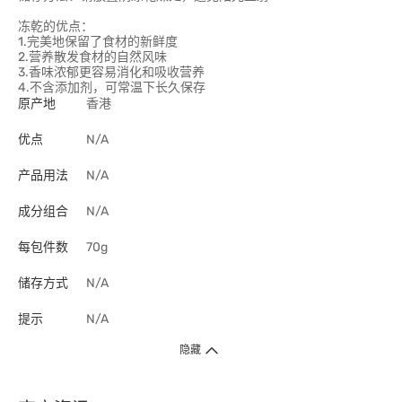
冻乾的优点：
1.完美地保留了食材的新鲜度
2.营养散发食材的自然风味
3.香味浓郁更容易消化和吸收营养
4.不含添加剂，可常温下长久保存
原产地
香港
优点
N/A
产品用法
N/A
成分组合
N/A
每包件数
70g
储存方式
N/A
提示
N/A
隐藏