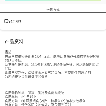
送货方式
送货到府
产品资料
描述
猫草含有植物维他命C及叶绿素，能帮助猫咪成长和狗狗舒缓轻微
的肠胃不适,
助猫咪吐出毛球，减少毛团积聚, 增加植物纤维，可帮助调理肠胃
健康
香港自家制作，保留原食材香气和风味，不使用任何添加剂
为您的宠物提供最健康的餐食
适用动物种类：猫猫、狗狗及食肉类宠物
适用年龄：2个月以上
食用方法：(1) 直接喂食 (2)拌主粮喂食 (3)加水浸泡喂食
储存方法：请放置阴凉乾燥处，避免阳光直射