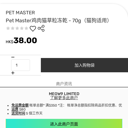
PET MASTER
Pet Master鸡肉猫草粒冻乾 - 70g（猫狗适用）
38.00
HK$
加入购物袋
商户资讯
MEOW9 LIMITED
了解更多此商户
免运费金额
帐单总额* 满$350 *注： 帐单净总额指扣除商品折扣优惠、优
运费
$80
送货时间
5 個工作天
进入此商户页面