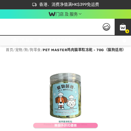
首次APP下单买满$450 输入 NEWAPP 即减$50
立即成为易赏钱会员尽享独家优惠
香港．消费净值满HK$399免运费
门店 及 服务
0
免运费门市取货，满$250 合作自取點自取免运费，净额消费满$399，免费送货上门！
首页
/
宠物
/
狗
/
狗零食
/
PET MASTER鸡肉猫草粒冻乾 - 70G（猫狗适用）