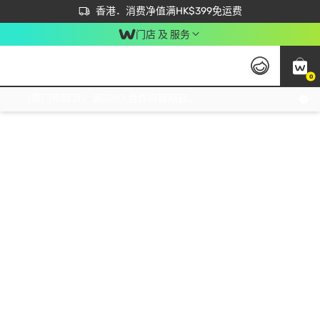
首次APP下单买满$450 输入 NEWAPP 即减$50
立即成为易赏钱会员尽享独家优惠
香港．消费净值满HK$399免运费
门店 及 服务
0
免运费门市取货，满$250 合作自取點自取免运费，净额消费满$399，免费送货上门！