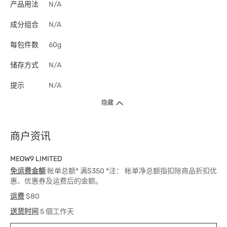
产品用法
N/A
成分组合
N/A
每包件数
60g
储存方式
N/A
提示
N/A
隐藏
商户资讯
MEOW9 LIMITED
免运费金额
帐单总额* 满$350 *注： 帐单净总额指扣除商品折扣优
惠、优惠券及运费后的金额。
运费
$80
送货时间
5 個工作天