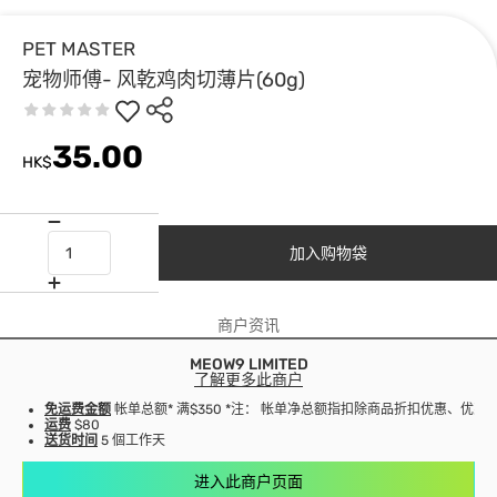
PET MASTER
宠物师傅- 风乾鸡肉切薄片(60g)
35.00
HK$
加入购物袋
商户资讯
MEOW9 LIMITED
了解更多此商户
免运费金额
帐单总额* 满$350 *注： 帐单净总额指扣除商品折扣优惠、优
运费
$80
送货时间
5 個工作天
进入此商户页面