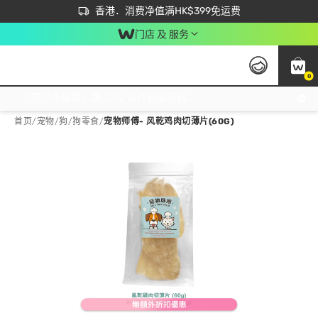
首次APP下单买满$450 输入 NEWAPP 即减$50
立即成为易赏钱会员尽享独家优惠
香港．消费净值满HK$399免运费
门店 及 服务
0
免运费门市取货，满$250 合作自取點自取免运费，净额消费满$399，免费送货上门！
首页
/
宠物
/
狗
/
狗零食
/
宠物师傅- 风乾鸡肉切薄片(60G)