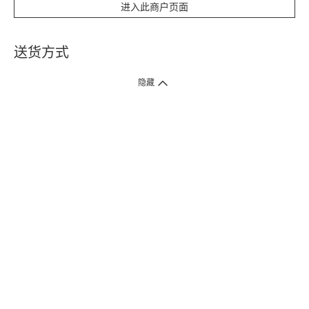
进入此商户页面
送货方式
1. 送货到府（受卫生署条例规管产品除外 ）
隐藏
订单总额淨值满$399免运费（商户直送产品除外），选取「特快送」并于早
上9点至下午7点下单，最快30分钟内送到​。
2. 门店取货（商户直送产品除外）
超过160间门市满$50免费店取，选取「特快门店取货」最快30分钟可取货。
3. 顺丰智能柜（受卫生署条例规管或商户直送产品除外）
买满$250免费顺丰智能柜自提点自取，服务范围包括香港岛、九龙、新界、
各大小屋邨、屋苑商场等。
4.内地跨境直邮
订单总净值满$500免运费。