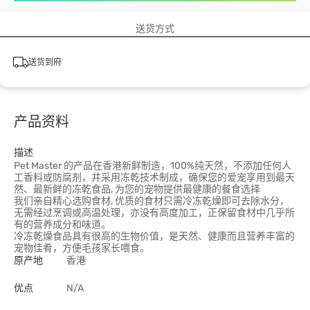
送货方式
送货到府
产品资料
描述
Pet Master 的产品在香港新鲜制造，100%纯天然，不添加任何人
工香料或防腐剂，并采用冻乾技术制成，确保您的爱宠享用到最天
然、最新鲜的冻乾食品, 为您的宠物提供最健康的餐食选择
我们亲自精心选购食材, 优质的食材只需冷冻乾燥即可去除水分，
无需经过烹调或高温处理，亦没有高度加工，正保留食材中几乎所
有的营养成分和味道。
冷冻乾燥食品具有很高的生物价值，是天然、健康而且营养丰富的
宠物佳肴，方便毛孩家长喂食。
原产地
香港
优点
N/A