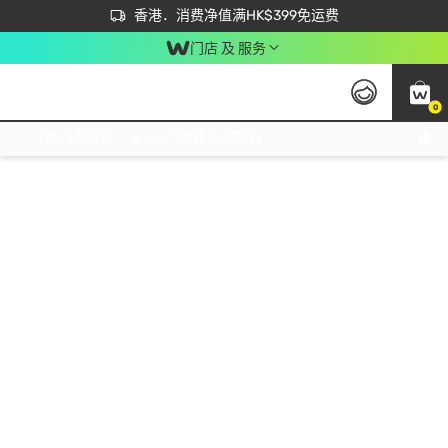
首次APP下单买满$450 输入 NEWAPP 即减$50
立即成为易赏钱会员尽享独家优惠
香港．消费净值满HK$399免运费
门店 及 服务
0
免运费门市取货，满$250 合作自取點自取免运费，净额消费满$399，免费送货上门！