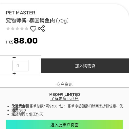
PET MASTER
宠物师傅-泰国鳄鱼肉 (70g)
88.00
HK$
加入购物袋
商户资讯
MEOW9 LIMITED
了解更多此商户
免运费金额
帐单总额* 满$350 *注： 帐单净总额指扣除商品折扣优惠、优
运费
$80
送货时间
5 個工作天
进入此商户页面