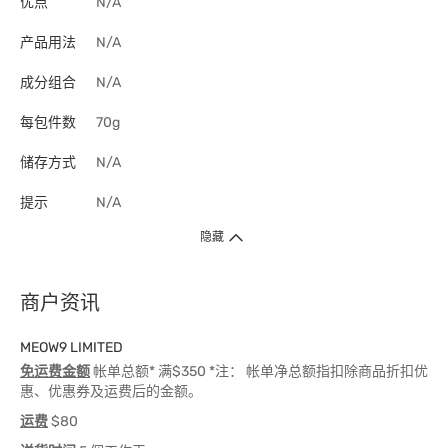
优点
N/A
产品用法
N/A
成分组合
N/A
每包件数
70g
储存方式
N/A
提示
N/A
隐藏
商户资讯
MEOW9 LIMITED
免运费金额
帐单总额* 满$350 *注： 帐单净总额指扣除商品折扣优
惠、优惠券及运费后的金额。
运费
$80