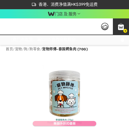
首次APP下单买满$450 输入 NEWAPP 即减$50
立即成为易赏钱会员尽享独家优惠
香港．消费净值满HK$399免运费
门店 及 服务
0
免运费门市取货，满$250 合作自取點自取免运费，净额消费满$399，免费送货上门！
首页
/
宠物
/
狗
/
狗零食
/
宠物师傅-泰国鳄鱼肉 (70G)