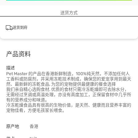
送货方式
送货到府
产品资料
描述
Pet Master 的产品在香港新鲜制造，100%纯天然，不添加任何人
工香料或防腐剂，并采用冻乾技术制成，确保您的爱宠享用到最天
然、最新鲜的冻乾食品, 为您的宠物提供最健康的餐食选择
我们亲自精心选购食材, 优质的食材只需冷冻乾燥即可去除水分，
无需经过烹调或高温处理，亦没有高度加工，正保留食材中几乎所
有的营养成分和味道。
冷冻乾燥食品具有很高的生物价值，是天然、健康而且营养丰富的
宠物佳肴，方便毛孩家长喂食。
原产地
香港