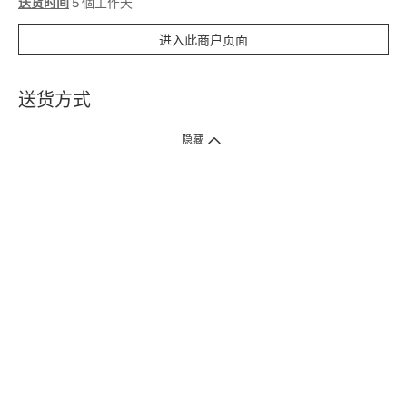
送货时间
5 個工作天
进入此商户页面
送货方式
1. 送货到府（受卫生署条例规管产品除外 ）
隐藏
订单总额淨值满$399免运费（商户直送产品除外），选取「特快送」并于早
上9点至下午7点下单，最快30分钟内送到​。
2. 门店取货（商户直送产品除外）
超过160间门市满$50免费店取，选取「特快门店取货」最快30分钟可取货。
3. 顺丰智能柜（受卫生署条例规管或商户直送产品除外）
买满$250免费顺丰智能柜自提点自取，服务范围包括香港岛、九龙、新界、
各大小屋邨、屋苑商场等。
4.内地跨境直邮
订单总净值满$500免运费。