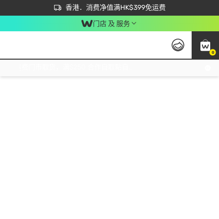
首次APP下单买满$450 输入 NEWAPP 即减$50
立即成为易赏钱会员尽享独家优惠
香港．消费净值满HK$399免运费
门店 及 服务
0
免运费门市取货，满$250 合作自取點自取免运费，净额消费满$399，免费送货上门！