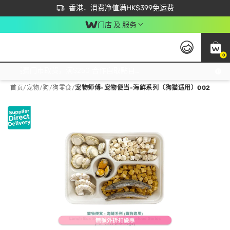
首次APP下单买满$450 输入 NEWAPP 即减$50
立即成为易赏钱会员尽享独家优惠
香港．消费净值满HK$399免运费
门店 及 服务
0
免运费门市取货，满$250 合作自取點自取免运费，净额消费满$399，免费送货上门！
首页
/
宠物
/
狗
/
狗零食
/
宠物师傅-宠物便当-海鲜系列（狗猫适用）002