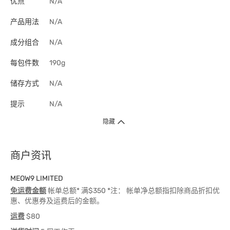
优点
N/A
产品用法
N/A
成分组合
N/A
每包件数
190g
储存方式
N/A
提示
N/A
隐藏
商户资讯
MEOW9 LIMITED
免运费金额
帐单总额* 满$350 *注： 帐单净总额指扣除商品折扣优
惠、优惠券及运费后的金额。
运费
$80