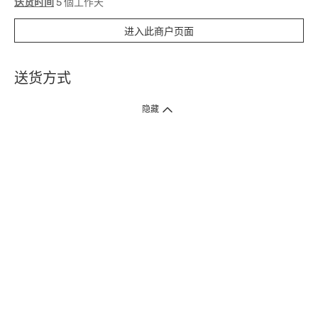
送货时间
5 個工作天
进入此商户页面
送货方式
1. 送货到府（受卫生署条例规管产品除外 ）
隐藏
订单总额淨值满$399免运费（商户直送产品除外），选取「特快送」并于早
上9点至下午7点下单，最快30分钟内送到​。
2. 门店取货（商户直送产品除外）
超过160间门市满$50免费店取，选取「特快门店取货」最快30分钟可取货。
3. 顺丰智能柜（受卫生署条例规管或商户直送产品除外）
买满$250免费顺丰智能柜自提点自取，服务范围包括香港岛、九龙、新界、
各大小屋邨、屋苑商场等。
4.内地跨境直邮
订单总净值满$500免运费。