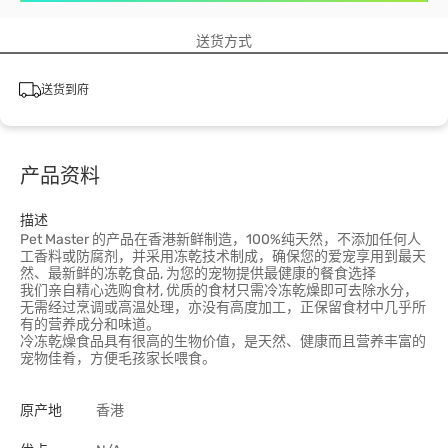
送货方式
送货到府
产品资料
描述
Pet Master 的产品在香港新鲜制造，100%纯天然，不添加任何人
工香料或防腐剂，并采用冻乾技术制成，确保您的爱宠享用到最天
然、最新鲜的冻乾食品, 为您的宠物提供最健康的餐食选择
我们亲自精心选购食材, 优质的食材只需冷冻乾燥即可去除水分，
无需经过烹调或高温处理，亦没有高度加工，正保留食材中几乎所
有的营养成分和味道。
冷冻乾燥食品具有很高的生物价值，是天然、健康而且营养丰富的
宠物佳肴，方便毛孩家长喂食。
原产地
香港