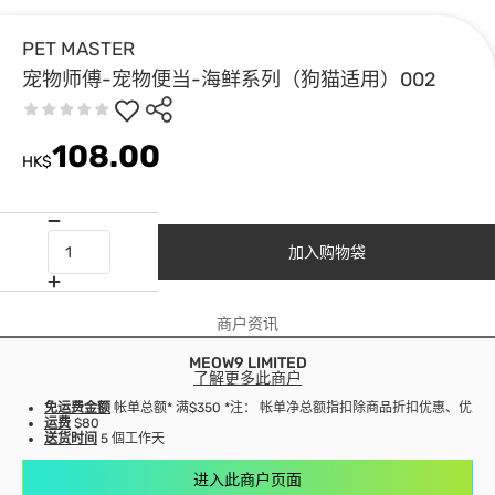
PET MASTER
宠物师傅-宠物便当-海鲜系列（狗猫适用）002
108.00
HK$
加入购物袋
商户资讯
MEOW9 LIMITED
了解更多此商户
免运费金额
帐单总额* 满$350 *注： 帐单净总额指扣除商品折扣优惠、优
运费
$80
送货时间
5 個工作天
进入此商户页面