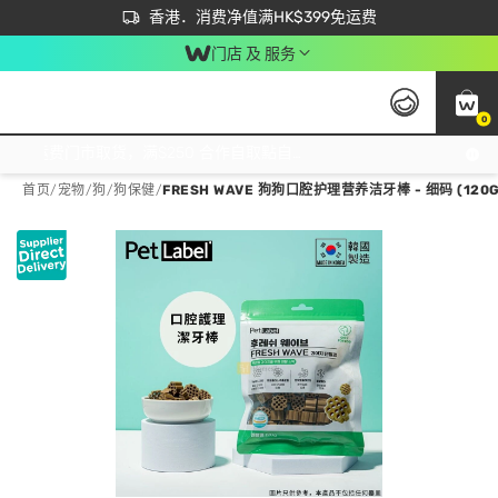
首次APP下单买满$450 输入 NEWAPP 即减$50
立即成为易赏钱会员尽享独家优惠
香港．消费净值满HK$399免运费
门店 及 服务
0
免运费门市取货，满$250 合作自取點自取免运费，净额消费满$399，免费送货上门！
首页
/
宠物
/
狗
/
狗保健
/
FRESH WAVE 狗狗口腔护理营养洁牙棒 - 细码 (1