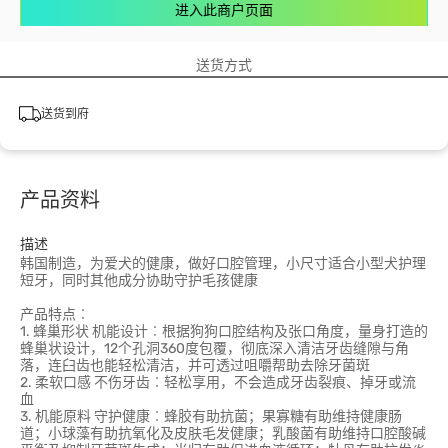
进入此商户页面
送货方式
送货到府
产品资料
描述
韩国制造，为爱犬的健康，做好口腔管理，小尺寸适合小型犬护理
短牙，同时其他成分协助守护毛孩健康
产品特点︰
1. 蜂巢形状 机能设计︰根据狗狗口腔结构及张口角度，量身打造的
蜂巢状设计，12个孔洞360度包覆，彻底深入清洁牙齿缝隙与角
落，连臼齿也能轻松清洁，并可透过咀嚼帮助去除牙菌斑
2. 柔软口感 不伤牙齿︰轻松享用，不会造成牙齿裂痕、掉牙或流
血
3. 机能原料 守护健康︰蜂胶有助抗菌；果寡糖有助维持健康肠
道；小球藻有助抗氧化及皮肤毛发健康；乳酸菌有助维持口腔酸碱