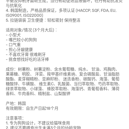
平衡及抑制牙菌斑生成；当归有助促进血液循环；牡丹有助抗发炎
与抗氧化
4. 韩国制造，严格品质保证，多项认证 (HACCP, SQF, FDA, EU,
ISO9001, ISO22000)
5. 拉链袋装 卫生便捷︰轻松密封 保持整洁
适用对象/情况 (3个月大后)︰
- 小型犬
- 嘴巴较小的狗狗
- 口气重
- 担心牙龈健康
- 不喜欢牙膏 很难刷牙
- 挑食想找好吃的洁牙棒
成份：树薯粉、树薯淀粉、含水葡萄糖、纯水、 甘油、鸡胸肉、
果募糖、明胶、 洋菜、羧甲基纤维素纳、复合磷酸盐、甘油脂肪
酸酯、麦芽糊精粉、亚麻籽粉、 迷迭香粉、碳酸钙、海藻、葡萄
糖酸锌、牛磺酸、 维生素C、乳酸菌、当归萃取物、芍药萃取物、
绿茶萃取物、小球藻、 蜂胶萃取粉、海藻钙、青葡萄香料、薄荷
香料、牛肉香料、精制盐、山梨酸钾
产地：韩国
有效期限：自生产日起18个月
注意事项：
1. 专为狗狗设计，不建议给猫咪食用
2. 建议不要喂食出生未满3个月的幼龄宠物