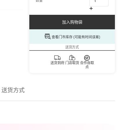
数量
加入购物袋
查看门市库存 (可能有时间误差)
送货方式
送货到府
门店取货
合作自取
点
送货方式