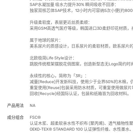
SAP水凝加量 吸水力提升30% 瞬间吸收不回渗：
独家双核芯体SAP技术，12小时内可容纳5次小便(约80
升级柔软度，表层更近丝质柔顺：
采用GSM高透气医疗等级，韩国进口3D柔舒印花材质
属于地球的尿片：
美系尿片的质感设计，日系尿片的柔软材质，欧系尿片
北欧极简Life Style设计：
跳脱传统框架摆脱花俏图案，创造新型态无Logo简约时
永续性的核心，简称为「3R」：
减量(Reduce)开发新科技，使用少于业界50%的木棉
重复使用(Reuse)包装采用防水材质，可重复使用做尿
回收(Recycle)经国际认证，包装和纸箱皆为回收材料。
产品用法
NA
成分组合
FSC®
认证木浆、超柔软亲水性不织布 (聚丙烯)、透气植物性聚
OEKO-TEX® STANDARD 100 认证弹性纤维、水性