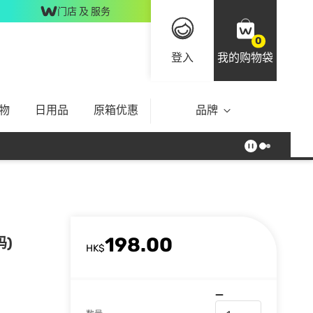
门店 及 服务
0
登入
我的购物袋
物
日用品
原箱优惠
品牌
198.00
码)
HK$