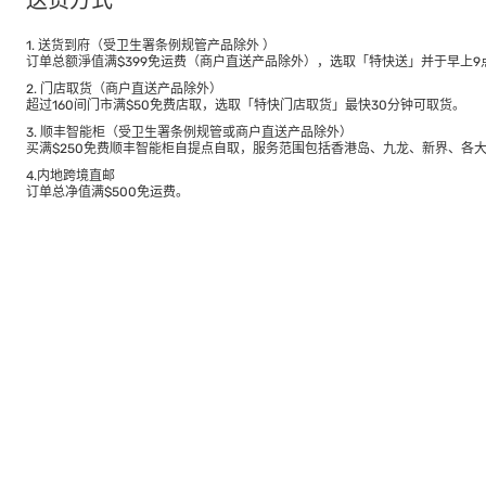
送货方式
1. 送货到府（受卫生署条例规管产品除外 ）
订单总额淨值满$399免运费（商户直送产品除外），选取「特快送」并于早上9点
2. 门店取货（商户直送产品除外）
超过160间门市满$50免费店取，选取「特快门店取货」最快30分钟可取货。
3. 顺丰智能柜（受卫生署条例规管或商户直送产品除外）
买满$250免费顺丰智能柜自提点自取，服务范围包括香港岛、九龙、新界、各
4.内地跨境直邮
订单总净值满$500免运费。