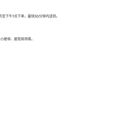
至下午7点下单，最快30分钟内送到​。
大小屋邨、屋苑商场等。