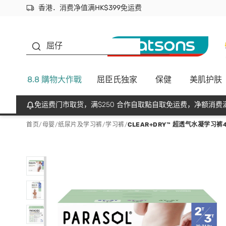
香港．消费净值满HK$399免运费
立即成为易赏钱会员尽享独家优惠
首次APP下单买满$450 输入 NEWAPP 即减$50
生蠔BB
屈仔
8.8 購物大作戰
屈臣氏独家
保健
美肌护肤
免运费门市取货，满$250 合作自取點自取免运费，净额消费满
首页
/
母婴
/
纸尿片及学习裤
/
学习裤
/
CLEAR+DRY™ 超透气水凝学习裤4