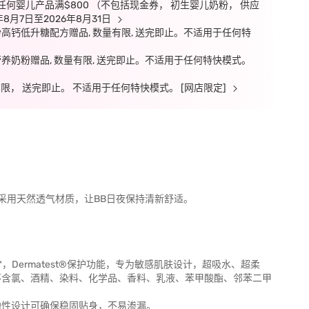
任何婴儿产品满$800 （不包括现金券， 初生婴儿奶粉， 供应
8月7日至2026年8月31日
粉高钙低升糖配方赠品, 数量有限, 送完即止。不适用于任何特
营养奶粉赠品, 数量有限, 送完即止。不适用于任何特快模式。
数量有限， 送完即止。 不适用于任何特快模式。 [网店限定]
采用天然透气材质，让BB日夜保持清新舒适。
d™，Dermatest®保护功能，专为敏感肌肤设计，超吸水、超柔
不含氯、酒精、染料、化学品、香料、乳液、苯甲酸酯、邻苯二甲
弹性设计可确保稳固贴身，不易渗漏。