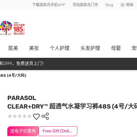
下载屈臣氏手机APP
寻找屈臣氏门市
Blog
简体
医美
美妆
个人护理
头发护理
母嬰
宠
$399，免费送货上门！
8S (4号/大码)
PARASOL
CLEAR+DRY™ 超透气水凝学习裤48S (4号/大
送电子优惠券
Free Gift (Online Exclusive)