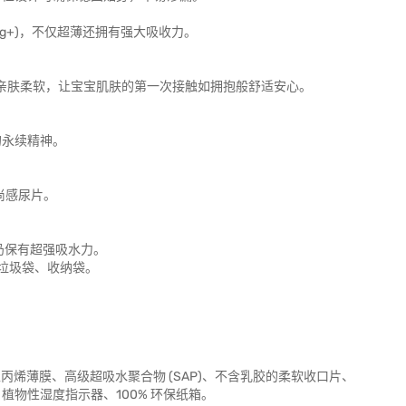
0g+)，不仅超薄还拥有强大吸收力。
，亲肤柔软，让宝宝肌肤的第一次接触如拥抱般舒适安心。
的永续精神。
尚感尿片。
，仍保有超强吸水力。
片垃圾袋、收纳袋。
丙烯薄膜、高级超吸水聚合物 (SAP)、不含乳胶的柔软收口片、
墨水、植物性湿度指示器、100% 环保纸箱。