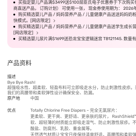
买指定婴儿产品满$3499送$100屈臣氏电子优惠券于下次购买
商直送产品， 订购计划） 可使用一张， 现金券使用期为： 2026年
购买精选婴儿产品 / 妈妈营养产品 / 儿童健康产品送送妈妈奶
快模式。[网店限定]
购买精选婴儿产品 / 妈妈营养产品 / 儿童健康产品送学生成长
[网店限定]
买精选婴儿尿片满$1699送恐龙宝宝逻辑迷宫 TB121145. 
产品资料
描述
Bye Bye Rash!
超强吸水性、超柔软、轻盈布料可立即吸走水分，防止刺激性皮疹。
我们的高腰带和柔软弹性设计确保安全、防漏。
原产地
中国
优点
Totally Chlorine Free Diapers – 完全无氯尿片：
更柔软、更干爽、更舒适、更亲肤的尿片， RashShiel
软、超轻薄的材质能立即吸走湿气、防止刺激性尿疹。
酸盐、防腐剂、乳胶、重金属等。
天然透气材质让宝宝日夜保持清爽舒适，高腰围和柔软