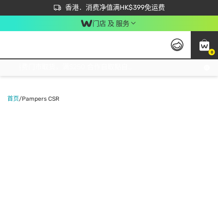
首次APP下单买满$450 输入 NEWAPP 即减$50
立即成为易赏钱会员尽享独家优惠
香港．消费净值满HK$399免运费
门店 及 服务
0
免运费门市取货，满$250 合作自取點自取免运费，净额消费满$399，免费送货上门！
首页
/
Pampers CSR