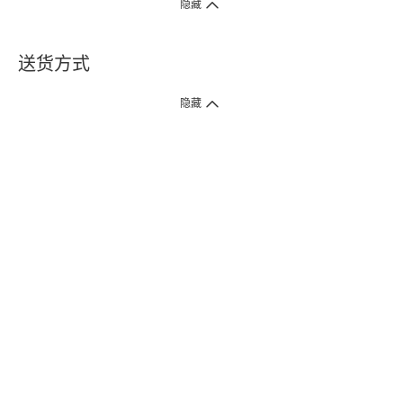
隐藏
送货方式
1. 送货到府（受卫生署条例规管产品除外 ）
隐藏
订单总额淨值满$399免运费（商户直送产品除外），选取「特快送」并于早
上9点至下午7点下单，最快30分钟内送到​。
2. 门店取货（商户直送产品除外）
超过160间门市满$50免费店取，选取「特快门店取货」最快30分钟可取货。
3. 顺丰智能柜（受卫生署条例规管或商户直送产品除外）
买满$250免费顺丰智能柜自提点自取，服务范围包括香港岛、九龙、新界、
各大小屋邨、屋苑商场等。
4.内地跨境直邮
订单总净值满$500免运费。