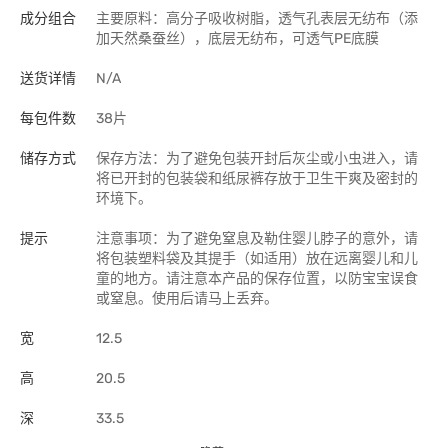
成分组合
主要原料：高分子吸收树脂，透气孔表层无纺布（添
加天然桑蚕丝），底层无纺布，可透气PE底膜
送货详情
N/A
每包件数
38片
储存方式
保存方法：为了避免包装开封后灰尘或小虫进入，请
将已开封的包装袋和纸尿裤存放于卫生干爽及密封的
环境下。
提示
注意事项：为了避免窒息及勒住婴儿脖子的意外，请
将包装塑料袋及其提手（如适用）放在远离婴儿和儿
童的地方。请注意本产品的保存位置，以防宝宝误食
或窒息。使用后请马上丢弃。
宽
12.5
高
20.5
深
33.5