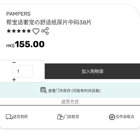
PAMPERS
帮宝适奢宠の舒适纸尿片中码38片
155.00
HK$
加入购物袋
查看门市库存 (可能有时间误差)
送货方式
送货到府
门店取货
合作自取点