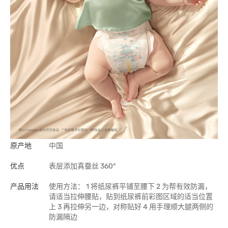
原产地
中国
优点
表层添加真蚕丝 360°
产品用法
使用方法： 1 将纸尿裤平铺至腰下 2 为帮有效防漏，
请适当拉伸腰贴，贴到纸尿裤前彩图区域的适当位置
上 3 再拉伸另一边，对称贴好 4 用手理顺大腿两侧的
防漏隔边