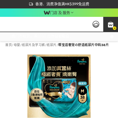
首次APP下单买满$450 输入 NEWAPP 即减$50
立即成为易赏钱会员尽享独家优惠
香港．消费净值满HK$399免运费
门店 及 服务
0
免运费门市取货，满$250 合作自取點自取免运费，净额消费满$399，免费送货上门！
首页
/
母婴
/
纸尿片及学习裤
/
纸尿片
/
帮宝适奢宠の舒适纸尿片中码38片