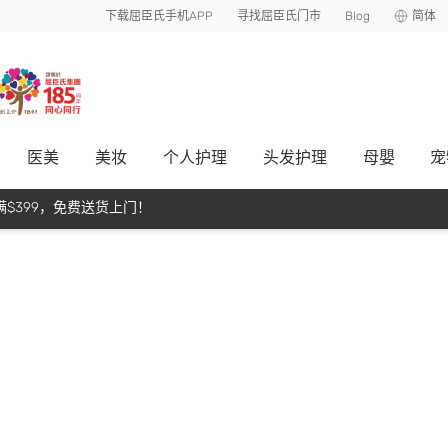
下载屈臣氏手机APP
寻找屈臣氏门市
Blog
简体
医美
美妆
个人护理
头发护理
母嬰
宠
$399，免费送货上门！