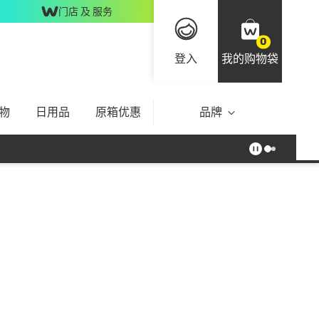
门店 及 服务
0
登入
我的购物袋
物
日用品
原箱优惠
品牌