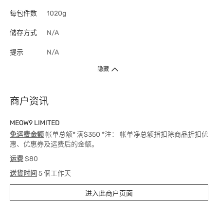
每包件数
1020g
储存方式
N/A
提示
N/A
隐藏
商户资讯
MEOW9 LIMITED
免运费金额
帐单总额* 满$350 *注： 帐单净总额指扣除商品折扣优
惠、优惠券及运费后的金额。
运费
$80
送货时间
5 個工作天
进入此商户页面