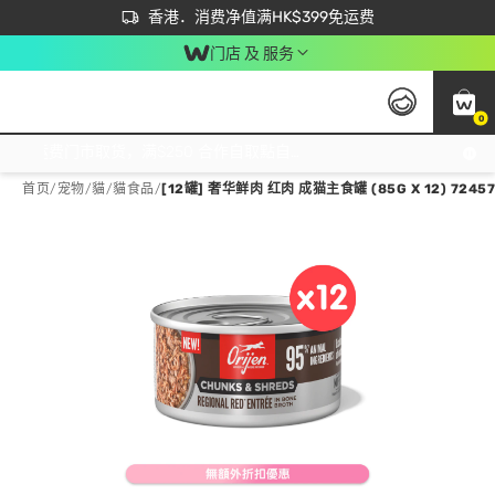
首次APP下单买满$450 输入 NEWAPP 即减$50
立即成为易赏钱会员尽享独家优惠
香港．消费净值满HK$399免运费
门店 及 服务
0
免运费门市取货，满$250 合作自取點自取免运费，净额消费满$399，免费送货上门！
首页
/
宠物
/
貓
/
貓食品
/
[12罐] 奢华鲜肉 红肉 成猫主食罐 (85G X 12) 7245