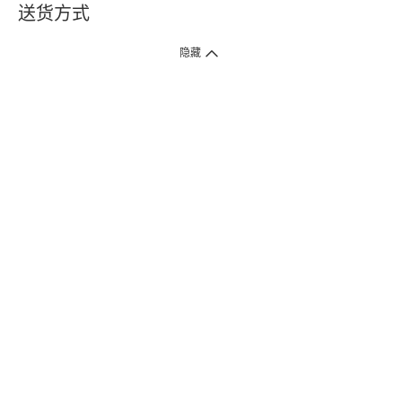
送货方式
1. 送货到府（受卫生署条例规管产品除外 ）
隐藏
订单总额淨值满$399免运费（商户直送产品除外），选取「特快送」并于早
上9点至下午7点下单，最快30分钟内送到​。
2. 门店取货（商户直送产品除外）
超过160间门市满$50免费店取，选取「特快门店取货」最快30分钟可取货。
3. 顺丰智能柜（受卫生署条例规管或商户直送产品除外）
买满$250免费顺丰智能柜自提点自取，服务范围包括香港岛、九龙、新界、
各大小屋邨、屋苑商场等。
4.内地跨境直邮
订单总净值满$500免运费。