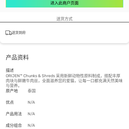
进入此商户页面
送货方式
送货到府
产品资料
描述
ORIJEN™ Chunks & Shreds 采用新鲜动物性原料制成，搭配丰厚
肉块与鲜嫩牛肉丝，全面滋养您的爱猫，让每一口都充满天然美味
与营养。
原产地
泰国
优点
N/A
产品用法
N/A
成分组合
N/A