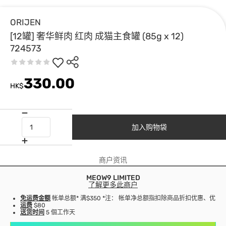
ORIJEN
[12罐] 奢华鲜肉 红肉 成猫主食罐 (85g x 12)
724573
330.00
HK$
加入购物袋
商户资讯
MEOW9 LIMITED
了解更多此商户
免运费金额
帐单总额* 满$350 *注： 帐单净总额指扣除商品折扣优惠、优
运费
$80
送货时间
5 個工作天