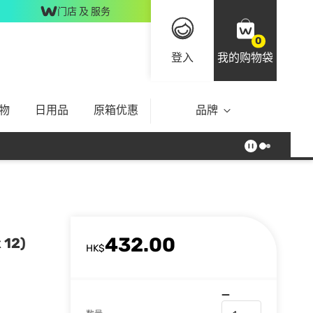
门店 及 服务
0
登入
我的购物袋
物
日用品
原箱优惠
品牌
432.00
12)
HK$