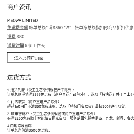
商户资讯
MEOW9 LIMITED
免运费金额
帐单总额* 满$350 *注： 帐单净总额指扣除商品折扣
运费
$80
送货时间
5 個工作天
进入此商户页面
送货方式
1. 送货到府（受卫生署条例规管产品除外 ）
订单总额淨值满$399免运费（商户直送产品除外），选取「特快送」并于早上9点
2. 门店取货（商户直送产品除外）
超过160间门市满$50免费店取，选取「特快门店取货」最快30分钟可取货。
3. 顺丰智能柜（受卫生署条例规管或商户直送产品除外）
买满$250免费顺丰智能柜自提点自取，服务范围包括香港岛、九龙、新界、各
4.内地跨境直邮
订单总净值满$500免运费。