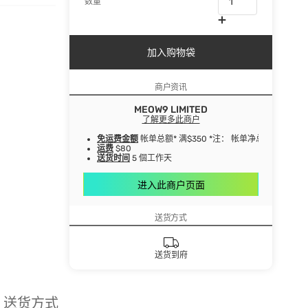
数量
加入购物袋
商户资讯
MEOW9 LIMITED
了解更多此商户
免运费金额
帐单总额* 满$350 *注： 帐单净总额指扣
运费
$80
送货时间
5 個工作天
进入此商户页面
送货方式
送货到府
送货方式