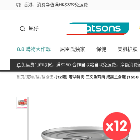
香港．消费净值满HK$399免运费
立即成为易赏钱会员尽享独家优惠
首次APP下单买满$450 输入 NEWAPP 即减$50
生蠔BB
屈仔
8.8 購物大作戰
屈臣氏独家
保健
美肌护肤
免运费门市取货，满$250 合作自取點自取免运费，净额消费满
首页
/
宠物
/
貓
/
貓食品
/
[12罐] 奢华鲜肉 三文鱼鸡肉 成猫主食罐 (155G X 