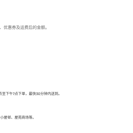
优惠、优惠券及运费后的金额。
至下午7点下单，最快30分钟内送到​。
大小屋邨、屋苑商场等。