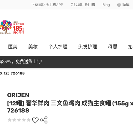
下载屈臣氏手机APP
寻找屈臣氏门市
Blog
简体
医美
美妆
个人护理
头发护理
母嬰
宠
$399，免费送货上门！
12) 726188
ORIJEN
[12罐] 奢华鲜肉 三文鱼鸡肉 成猫主食罐 (155g x 
726188