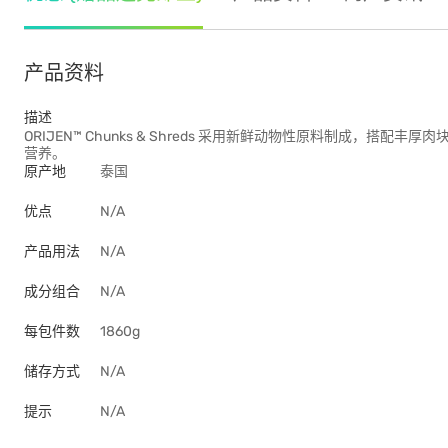
产品资料
描述
ORIJEN™ Chunks & Shreds 采用新鲜动物性原料制成，
营养。
原产地
泰国
优点
N/A
产品用法
N/A
成分组合
N/A
每包件数
1860g
储存方式
N/A
提示
N/A