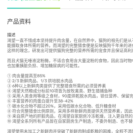
产品资料
描述
渴望一直不惜成本坚持提升肉含量，在自然界中，猫狗的祖先们是从
能摄取身体所需的营养。而渴望的完整猎食便是反映猫狗千年来的进
这样的理念，研发出可提供猫狗完整的营养所需的宠食并且保证高利
而且犬猫无唾液淀粉酶，不适合食用含大量淀粉的食物，因此当时物
也加重胰脏负担、增加糖尿病的可能性。
① 肉含量提高至85%
② 2/3 新鲜肉品、1/3 烘培脱水肉品
③ 6种以上新鲜肉类提供了完整猎食所需的必须营养素
④ 渴望天然粮成分标前10项皆为放牧禽类、野生猎捕鱼种
⑤ 采用人类食用等级之食材，90度烘乾脱水肉品，锁住营养、保留
⑥ 丰富营养的肉蛋白提升至38-42%
⑦ 碳水化合物不超过20%，采用低碳水化合物、低升糖食材
⑧ 符合完整猎食比例原则，采用多样新鲜肉类提供天然营养素，因此渴
⑨ 来自原产地的肝脏肉品，在渴望自家厨房冷冻乾燥，注入更自然的
⑩ 渴望全系列所有产品皆在自家厨房生产制造，不委外制造、也不
渴望使用未加工之新鲜肉并突破了新鲜肉制成乾粮的困难，全程不添加