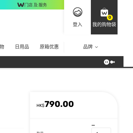
门店 及 服务
0
登入
我的购物袋
物
日用品
原箱优惠
品牌
790.00
HK$