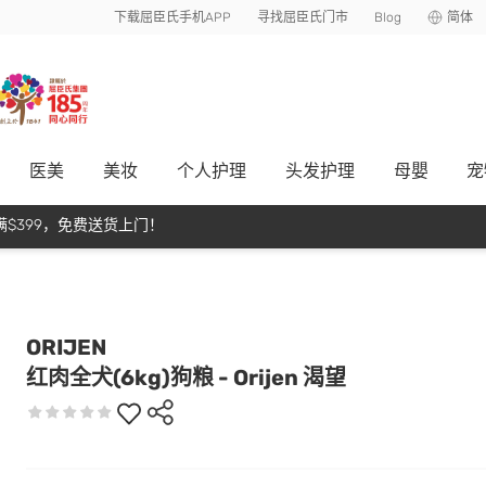
下载屈臣氏手机APP
寻找屈臣氏门市
Blog
简体
医美
美妆
个人护理
头发护理
母嬰
宠
$399，免费送货上门！
ORIJEN
红肉全犬(6kg)狗粮 - Orijen 渴望