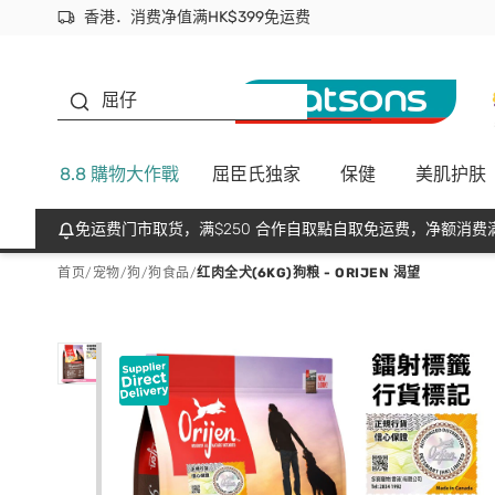
香港．消费净值满HK$399免运费
立即成为易赏钱会员尽享独家优惠
首次APP下单买满$450 输入 NEWAPP 即减$50
生蠔BB
屈仔
8.8 購物大作戰
屈臣氏独家
保健
美肌护肤
免运费门市取货，满$250 合作自取點自取免运费，净额消费满
首页
/
宠物
/
狗
/
狗食品
/
红肉全犬(6KG)狗粮 - ORIJEN 渴望