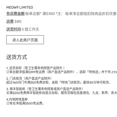
MEOW9 LIMITED
免运费金额
帐单总额* 满$350 *注： 帐单净总额指扣除商品折扣
运费
$80
送货时间
5 個工作天
进入此商户页面
送货方式
1. 送货到府（受卫生署条例规管产品除外 ）
订单总额淨值满$399免运费（商户直送产品除外），选取「特快送」并于早上9点
2. 门店取货（商户直送产品除外）
超过160间门市满$50免费店取，选取「特快门店取货」最快30分钟可取货。
3. 顺丰智能柜（受卫生署条例规管或商户直送产品除外）
买满$250免费顺丰智能柜自提点自取，服务范围包括香港岛、九龙、新界、各
4.内地跨境直邮
订单总净值满$500免运费。