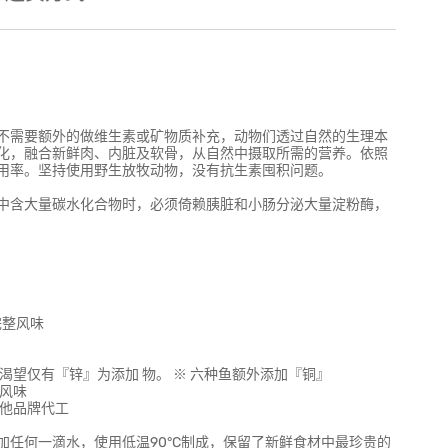
不需要额外的做维生素或矿物质补充，动物们透过自然的生理本
化，融合新鲜肉、内脏及软骨，从自然中摄取所需的营养。依照
用率。坚持使用野生放牧动物，没有抗生素囤积问题。
中含大量碳水化合物时，必须倚赖胰脏和小肠分泌大量淀粉酶，
完整风味
望仅有『锌』为添加 物。 ※ 六种鱼额外添加『铜』
风味
替他品牌代工
任何一滴水，使用低温90°C制成，保留了新鲜食材中最珍贵的