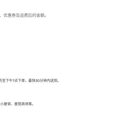
优惠、优惠券及运费后的金额。
至下午7点下单，最快30分钟内送到​。
大小屋邨、屋苑商场等。