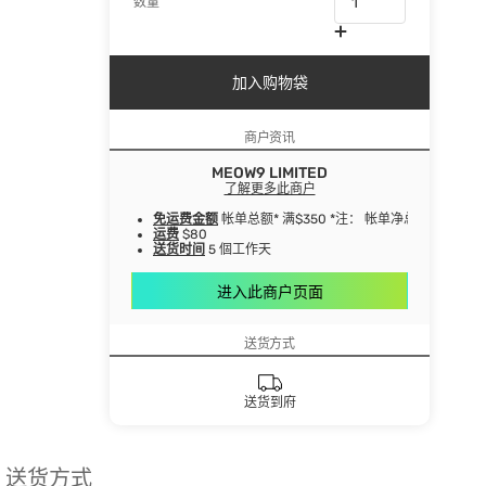
数量
加入购物袋
商户资讯
MEOW9 LIMITED
了解更多此商户
免运费金额
帐单总额* 满$350 *注： 帐单净总额指扣
运费
$80
送货时间
5 個工作天
进入此商户页面
送货方式
送货到府
送货方式