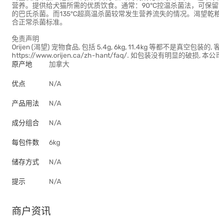
营养。提供给犬猫所需的优质饮食。通常：90°C控温杀菌法，可保留
的巴氏杀菌。而135°C超高温杀菌较常发生营养流失的情况。渴望乾粮
合正常杀菌标准。
免责声明
Orijen (渴望) 宠物食品, 包括 5.4g, 6kg, 11.4kg 等都不
https://www.orijen.ca/zh-hant/faq/. 如包装没有明显
原产地
加拿大
优点
N/A
产品用法
N/A
成分组合
N/A
每包件数
6kg
储存方式
N/A
提示
N/A
商户资讯