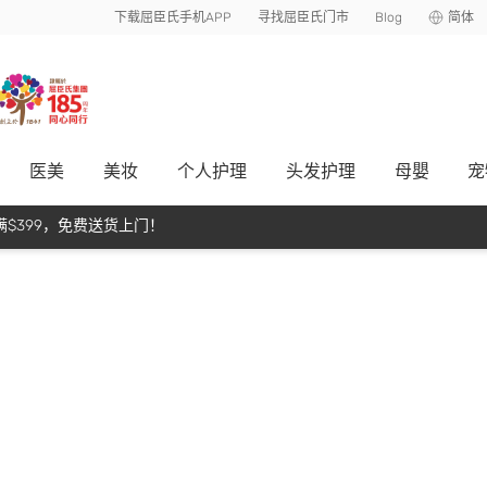
下载屈臣氏手机APP
寻找屈臣氏门市
Blog
简体
医美
美妆
个人护理
头发护理
母嬰
宠
$399，免费送货上门！