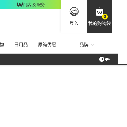
门店 及 服务
0
登入
我的购物袋
物
日用品
原箱优惠
品牌