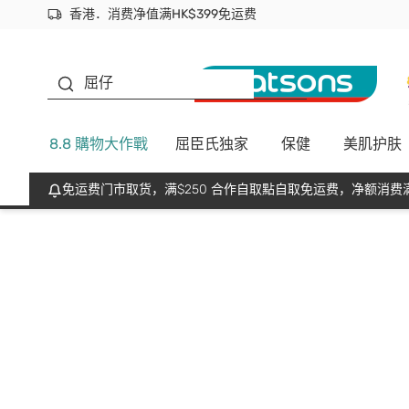
香港．消费净值满HK$399免运费
立即成为易赏钱会员尽享独家优惠
首次APP下单买满$450 输入 NEWAPP 即减$50
生蠔BB
屈仔
8.8 購物大作戰
屈臣氏独家
保健
美肌护肤
免运费门市取货，满$250 合作自取點自取免运费，净额消费满