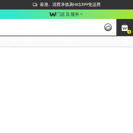
首次APP下单买满$450 输入 NEWAPP 即减$50
立即成为易赏钱会员尽享独家优惠
香港．消费净值满HK$399免运费
门店 及 服务
0
免运费门市取货，满$250 合作自取點自取免运费，净额消费满$399，免费送货上门！