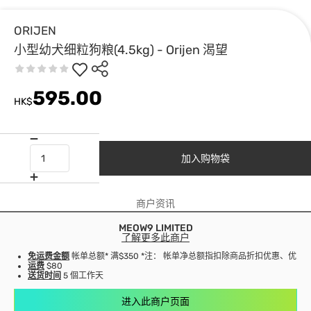
ORIJEN
小型幼犬细粒狗粮(4.5kg) - Orijen 渴望
595.00
HK$
加入购物袋
商户资讯
MEOW9 LIMITED
了解更多此商户
免运费金额
帐单总额* 满$350 *注： 帐单净总额指扣除商品折扣优惠、优
运费
$80
送货时间
5 個工作天
进入此商户页面