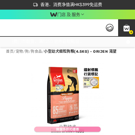
首次APP下单买满$450 输入 NEWAPP 即减$50
立即成为易赏钱会员尽享独家优惠
香港．消费净值满HK$399免运费
门店 及 服务
0
免运费门市取货，满$250 合作自取點自取免运费，净额消费满$399，免费送货上门！
首页
/
宠物
/
狗
/
狗食品
/
小型幼犬细粒狗粮(4.5KG) - ORIJEN 渴望