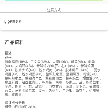
送货方式
送货到府
产品资料
描述
成份：
新鲜鸡肉(18%)、三文鱼(12%)、火鸡(10%)、鳕鱼(4%)、鲱鱼
(4%)、火鸡肝(4％)、新鲜鸡内脏(肝、心）(4%）、新鲜鸡蛋
(4%)、脱水火鸡(4%)、脱水鸡肉（4%)、脱水鲱鱼（4%）、脱水
鸡肝(4%)、脱水鸡蛋(4%)、整颗红扁豆、整颗斑豆、鸡油(3%)、
整颗绿扁豆、整颗海军豆、整颗鹰嘴豆、整颗豌豆、鳕鱼油(2%)、
扁豆纤维、纽西兰青口、乾海带、南瓜、冬南瓜、盐、乾菊苣根、
苹果、胡萝卜、梨、甜菜叶、羽衣甘蓝、菠菜、萝卜菜、蔓越莓、
蓝莓、萨斯卡通浆果、姜黄、奶蓟草、牛蒡根、薰衣草、药蜀葵
根、玫瑰果。
保证成分分析
粗蛋白质(最低) 38 %