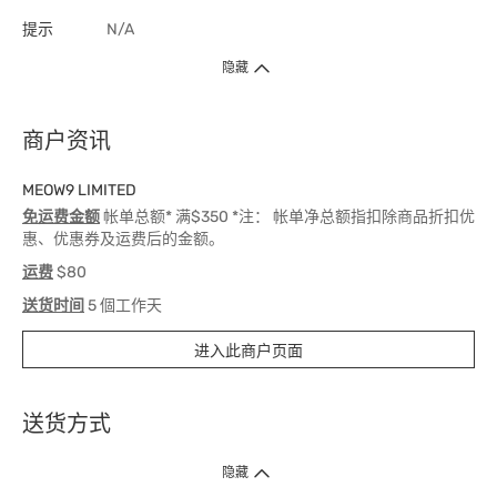
提示
N/A
隐藏
商户资讯
MEOW9 LIMITED
免运费金额
帐单总额* 满$350 *注： 帐单净总额指扣除商品折扣优
惠、优惠券及运费后的金额。
运费
$80
送货时间
5 個工作天
进入此商户页面
送货方式
1. 送货到府（受卫生署条例规管产品除外 ）
隐藏
订单总额淨值满$399免运费（商户直送产品除外），选取「特快送」并于早