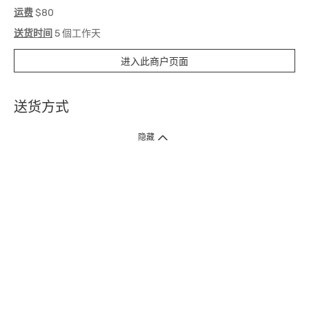
运费
$80
送货时间
5 個工作天
进入此商户页面
送货方式
1. 送货到府（受卫生署条例规管产品除外 ）
隐藏
订单总额淨值满$399免运费（商户直送产品除外），选取「特快送」并于早
上9点至下午7点下单，最快30分钟内送到​。
2. 门店取货（商户直送产品除外）
超过160间门市满$50免费店取，选取「特快门店取货」最快30分钟可取货。
3. 顺丰智能柜（受卫生署条例规管或商户直送产品除外）
买满$250免费顺丰智能柜自提点自取，服务范围包括香港岛、九龙、新界、
各大小屋邨、屋苑商场等。
4.内地跨境直邮
订单总净值满$500免运费。