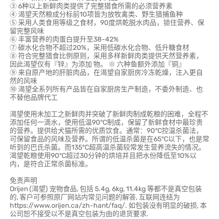
③ 6种以上新鲜肉类提供了完整猎食所需的必须营养素
④ 渴望天然粮成分标前10项皆为放牧禽类、野生猎捕鱼种
⑤ 采用人类食用等级之食材，90度烘乾脱水肉品，锁住营养、保
留完整风味
⑥ 丰富营养的肉蛋白提升至38-42%
⑦ 碳水化合物不超过20%，采用低碳水化合物、低升糖食材
⑧ 符合完整猎食比例原则，采用多样新鲜肉类提供天然营养素，
因此渴望仅有『锌』为添加 物。 ※ 六种鱼额外添加『铜』
⑨ 来自原产地的肝脏肉品，在渴望自家厨房冷冻乾燥，注入更自
然的风味
⑩ 渴望全系列所有产品皆在自家厨房生产制造，不委外制造、也
不替他品牌代工
渴望使用未加工之新鲜肉并突破了新鲜肉制成乾粮的困难，全程不
添加任何一滴水，使用低温90°C制成，保留了新鲜食材中最珍贵
的营养。提供给犬猫所需的优质饮食。通常：90°C控温杀菌法，
可保留食品的风味及营养。所谓的低温杀菌是在65°C以下，也是常
听到的巴氏杀菌。而135°C超高温杀菌较常发生营养流失的情况。
渴望乾粮使用90°C超过30分钟的烘培并且把水份降低至10%以
内，是符合正常杀菌标准。
免责声明
Orijen (渴望) 宠物食品, 包括 5.4g, 6kg, 11.4kg 等都不是真空包装
的, 客户可参照原厂网站内常见问题的解答, 互联网连结为
https://www.orijen.ca/zh-hant/faq/. 如包装没有明显的破损, 本
公司恕不接受以不是真空包装为由的退货要求.