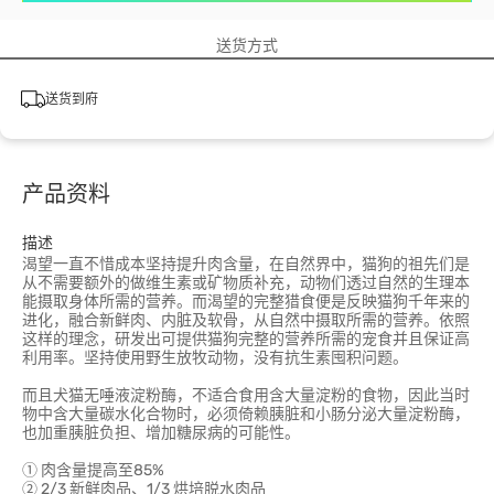
送货方式
送货到府
产品资料
描述
渴望一直不惜成本坚持提升肉含量，在自然界中，猫狗的祖先们是
从不需要额外的做维生素或矿物质补充，动物们透过自然的生理本
能摄取身体所需的营养。而渴望的完整猎食便是反映猫狗千年来的
进化，融合新鲜肉、内脏及软骨，从自然中摄取所需的营养。依照
这样的理念，研发出可提供猫狗完整的营养所需的宠食并且保证高
利用率。坚持使用野生放牧动物，没有抗生素囤积问题。
而且犬猫无唾液淀粉酶，不适合食用含大量淀粉的食物，因此当时
物中含大量碳水化合物时，必须倚赖胰脏和小肠分泌大量淀粉酶，
也加重胰脏负担、增加糖尿病的可能性。
① 肉含量提高至85%
② 2/3 新鲜肉品、1/3 烘培脱水肉品