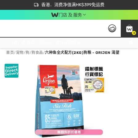
首次APP下单买满$450 输入 NEWAPP 即减$50
立即成为易赏钱会员尽享独家优惠
香港．消费净值满HK$399免运费
门店 及 服务
0
免运费门市取货，满$250 合作自取點自取免运费，净额消费满$399，免费送货上门！
首页
/
宠物
/
狗
/
狗食品
/
六种鱼全犬配方(2KG)狗粮 - ORIJEN 渴望