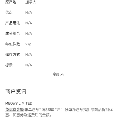
原产地
加拿大
优点
N/A
产品用法
N/A
成分组合
N/A
每包件数
2kg
储存方式
N/A
提示
N/A
隐藏
商户资讯
MEOW9 LIMITED
免运费金额
帐单总额* 满$350 *注： 帐单净总额指扣除商品折扣优
惠、优惠券及运费后的金额。