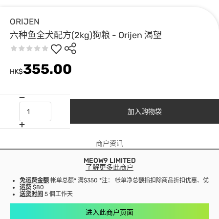
ORIJEN
六种鱼全犬配方(2kg)狗粮 - Orijen 渴望
355.00
HK$
加入购物袋
商户资讯
MEOW9 LIMITED
了解更多此商户
免运费金额
帐单总额* 满$350 *注： 帐单净总额指扣除商品折扣优惠、优
运费
$80
送货时间
5 個工作天
进入此商户页面