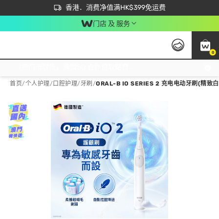
首次APP下单买满$450 输入 NEWAPP 即减$50
立即成为易赏钱会员尽享独家优惠
香港．消费净值满HK$399免运费
门店 及 服务
0
免运费门市取货，满$250 合作自取點自取免运费，净额消费满$399，免费送货上门！
首页
/
个人护理
/
口腔护理
/
牙刷
/
ORAL-B IO SERIES 2 充电电动牙刷(精致白