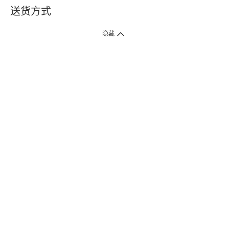
送货方式
1. 送货到府（受卫生署条例规管产品除外 ）
隐藏
订单总额淨值满$399免运费（商户直送产品除外），选取「特快送」并于早
上9点至下午7点下单，最快30分钟内送到​。
2. 门店取货（商户直送产品除外）
超过160间门市满$50免费店取，选取「特快门店取货」最快30分钟可取货。
3. 顺丰智能柜（受卫生署条例规管或商户直送产品除外）
买满$250免费顺丰智能柜自提点自取，服务范围包括香港岛、九龙、新界、
各大小屋邨、屋苑商场等。
4.内地跨境直邮
订单总净值满$500免运费。