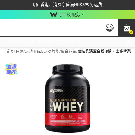
首次APP下单买满$450 输入 NEWAPP 即减$50
立即成为易赏钱会员尽享独家优惠
香港．消费净值满HK$399免运费
门店 及 服务
0
免运费门市取货，满$250 合作自取點自取免运费，净额消费满$399，免费送货上门！
首页
/
保健
/
运动用品及运动营养
/
蛋白补充
/
金装乳清蛋白粉 5磅 - 士多啤梨