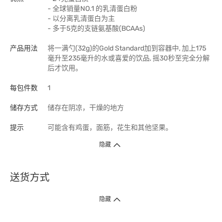
- 全球销量NO.1 的乳清蛋白粉
- 以分离乳清蛋白为主
- 多于5克的支链氨基酸(BCAAs)
产品用法
将一满勺(32g)的Gold Standard加到容器中, 加上175
毫升至235毫升的水或喜爱的饮品, 摇30秒至完全分解
后才饮用。
每包件数
1
储存方式
储存在阴凉，干燥的地方
提示
可能含有鸡蛋，面筋，花生和其他坚果。
隐藏
送货方式
1. 送货到府（受卫生署条例规管产品除外 ）
隐藏
订单总额淨值满$399免运费（商户直送产品除外），选取「特快送」并于早
上9点至下午7点下单，最快30分钟内送到​。