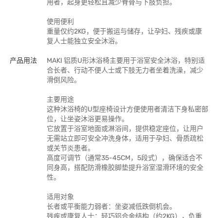
用者，起身更轻松且减少脊骨与下肢负担。
使用便利
重量仅约2KG，便于搬运与储存，让孕妇、残疾或康
复人士能独立安全沐浴。
产品用法
MAKI 铝质U形沐浴椅主要用于浴室安全沐浴，特别适
合长者、行动不便人士或下肢无力者坐着洗澡，减少
滑倒风险。
主要用途
这种沐浴椅的U型座椅设计方便使用者清洁下身私密部
位，让坐姿沐浴更易操作。
它放置于浴室地面或淋浴间，提供稳定座位，让用户
无需站立即可安全冲洗身体，适用于孕妇、骨质疏松
或关节炎患者。
高度可调节（通常35-45CM，5段式），确保适合不
同身高，搭配防滑橡胶脚垫提升浴室湿滑环境的安全
性。
适用对象
长者或平衡能力弱者：坐姿减低跌倒机会。
残疾或康复人士：轻巧铝合金结构（约2KG），负重