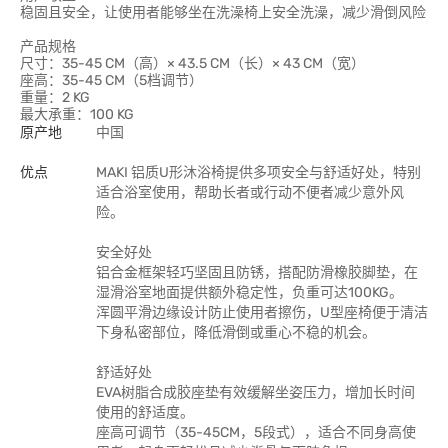
稳固且安全，让使用者能够坐在洗澡椅上安全洗澡，减少滑倒风险
产品规格
尺寸：35-45 CM（高）× 43.5 CM（长）× 43 CM（宽）
座高：35-45 CM（5档调节）
重量：2 KG
最大承重：100 KG
原产地
中国
优点
MAKI 铝质U形沐浴椅提供多项安全与舒适好处，特别
适合浴室使用，帮助长者或行动不便者减少意外风
险。
安全好处
铝合金框架轻巧坚固且防锈，搭配防滑橡胶脚垫，在
湿滑浴室地面提供额外稳定性，负重可达100KG。
浑圆平滑边缘设计防止使用者擦伤，U型座椅便于清洁
下身私密部位，降低滑倒或重心不稳的机会。
舒适好处
EVA树脂合成胶座垫有效缓解坐姿压力，增加长时间
使用的舒适度。
座高可调节（35-45CM，5段式），适合不同身高使