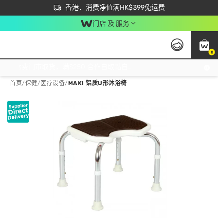
首次APP下单买满$450 输入 NEWAPP 即减$50
立即成为易赏钱会员尽享独家优惠
香港．消费净值满HK$399免运费
门店 及 服务
0
免运费门市取货，满$250 合作自取點自取免运费，净额消费满$399，免费送货上门！
首页
/
保健
/
医疗设备
/
MAKI 铝质U形沐浴椅