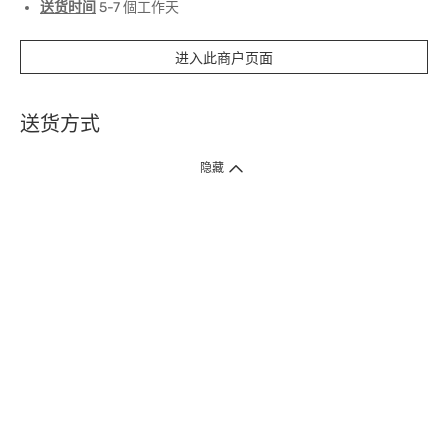
送货时间
5-7 個工作天
进入此商户页面
送货方式
1. 送货到府（受卫生署条例规管产品除外 ）
隐藏
订单总额淨值满$399免运费（商户直送产品除外），选取「特快送」并于早
上9点至下午7点下单，最快30分钟内送到​。
2. 门店取货（商户直送产品除外）
超过160间门市满$50免费店取，选取「特快门店取货」最快30分钟可取货。
3. 顺丰智能柜（受卫生署条例规管或商户直送产品除外）
买满$250免费顺丰智能柜自提点自取，服务范围包括香港岛、九龙、新界、
各大小屋邨、屋苑商场等。
4.内地跨境直邮
订单总净值满$500免运费。