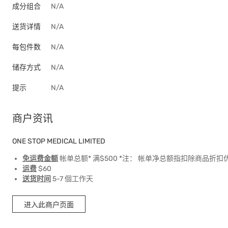
成分组合
N/A
送货详情
N/A
每包件数
N/A
储存方式
N/A
提示
N/A
商户资讯
ONE STOP MEDICAL LIMITED
免运费金额
帐单总额* 满$500 *注： 帐单净总额指扣除商品
运费
$60
送货时间
5-7 個工作天
进入此商户页面