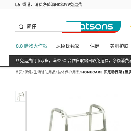
香港．消费净值满HK$399免运费
立即成为易赏钱会员尽享独家优惠
首次APP下单买满$450 输入 NEWAPP 即减$50
生蠔BB
屈仔
8.8 購物大作戰
屈臣氏独家
保健
美肌护肤
免运费门市取货，满$250 合作自取點自取免运费，净额消费满
首页
/
保健
/
生活辅助用品
/
肢体保护用品
/
HOMECARE 固定助行架 (铝质