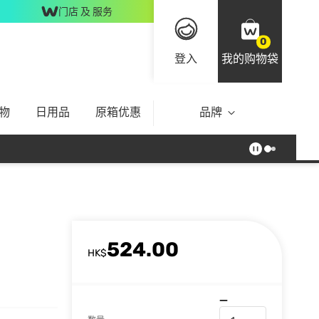
门店 及 服务
0
登入
我的购物袋
物
日用品
原箱优惠
品牌
524.00
HK$