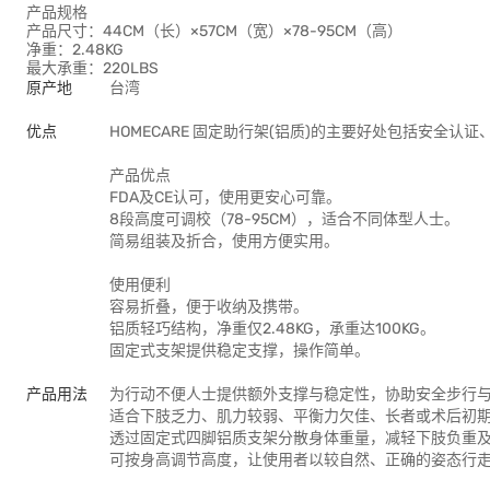
产品规格
产品尺寸：44CM（长）×57CM（宽）×78-95CM（高）
净重：2.48KG
最大承重：220LBS
原产地
台湾
优点
HOMECARE 固定助行架(铝质)的主要好处包括安全认
产品优点
FDA及CE认可，使用更安心可靠。
8段高度可调校（78-95CM），适合不同体型人士。
简易组装及折合，使用方便实用。
使用便利
容易折叠，便于收纳及携带。
铝质轻巧结构，净重仅2.48KG，承重达100KG。
固定式支架提供稳定支撑，操作简单。
产品用法
为行动不便人士提供额外支撑与稳定性，协助安全步行
适合下肢乏力、肌力较弱、平衡力欠佳、长者或术后初
透过固定式四脚铝质支架分散身体重量，减轻下肢负重
可按身高调节高度，让使用者以较自然、正确的姿态行