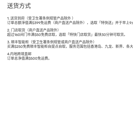
送货方式
1. 送货到府（受卫生署条例规管产品除外 ）
订单总额淨值满$399免运费（商户直送产品除外），选取「特快送」并于早上9点
2. 门店取货（商户直送产品除外）
超过160间门市满$50免费店取，选取「特快门店取货」最快30分钟可取货。
3. 顺丰智能柜（受卫生署条例规管或商户直送产品除外）
买满$250免费顺丰智能柜自提点自取，服务范围包括香港岛、九龙、新界、各
4.内地跨境直邮
订单总净值满$500免运费。