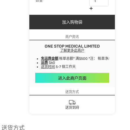
数量
加入购物袋
商户资讯
ONE STOP MEDICAL LIMITED
了解更多此商户
免运费金额
帐单总额* 满$500 *注： 帐单净总额指扣
运费
$60
送货时间
5-7 個工作天
进入此商户页面
送货方式
送货到府
送货方式