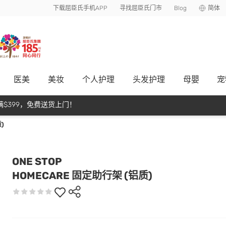
下载屈臣氏手机APP
寻找屈臣氏门市
Blog
简体
医美
美妆
个人护理
头发护理
母嬰
宠
$399，免费送货上门！
)
ONE STOP
HOMECARE 固定助行架 (铝质)