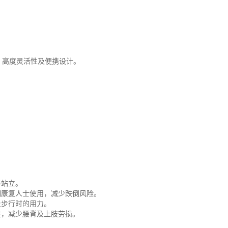
证、高度灵活性及便携设计。
与站立。
期康复人士使用，减少跌倒风险。
及步行时的用力。
走，减少腰背及上肢劳损。