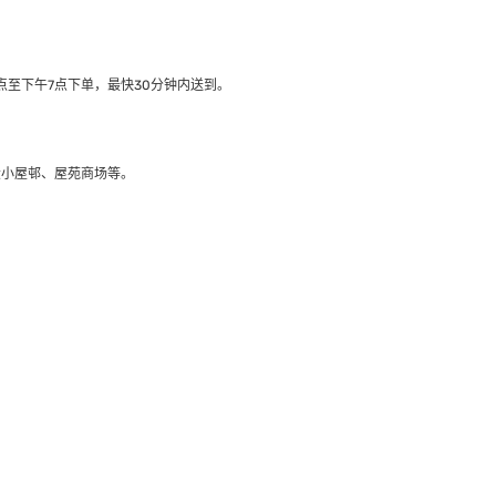
至下午7点下单，最快30分钟内送到​。
大小屋邨、屋苑商场等。