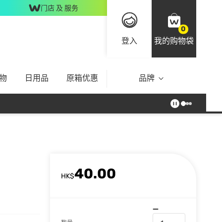
门店 及 服务
0
登入
我的购物袋
物
日用品
原箱优惠
品牌
40.00
HK$