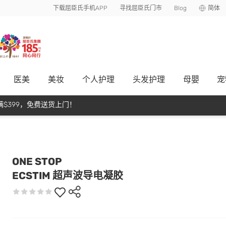
下载屈臣氏手机APP
寻找屈臣氏门市
Blog
简体
医美
美妆
个人护理
头发护理
母嬰
宠
$399，免费送货上门！
ONE STOP
ECSTIM 超声波导电凝胶