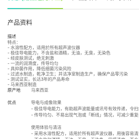
产品资料
描述
特点：
- 水溶性配方，适用於所有超声波仪器
- 极佳导电能力，不含盐和酒精，无油，无臭，无染色
- 经皮肤测试，绝无刺激
- 一流的润滑度，传导均匀
- 具抑菌作用，降低细菌污染风险
- 过滤水制造，乾净卫生；并洁净室制造生产，确保产品零污染
- 测试证实，长达3年的产品寿命
- 马来西亚制造
原产地
马来西亚
优点
导电与成像效果
- 极佳导电能力，有助超声波能量或讯号有效传递，令
- 传导均匀、不易出现气泡或「断线」情况，可减少重
使用体验与清洁
- 采用水溶性配方，适用於所有超声波仪器，用後容易