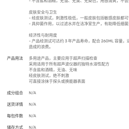
- 不含盐和酒精，无油、无臭、无染色，用感清爽，不
皮肤安全与卫生
- 经皮肤测试，刺激性极低，一般皮肤包括敏感皮肤都
- 具抑菌作用，以过滤水并在洁净室生产，有助降低细
经济性与耐用度
- 产品经测试可达约 3 年产品寿命，配合 260ML 
造成的浪费。
产品用法
多用途产品，主要应用于超声扫描检查
采用适用于所有超声波仪器的独特水溶性配方
不含盐和酒精，无油、无味
经皮肤测试，绝不刺激
可直接涂抹于探头或换能器表面
成分组合
N/A
送货详情
N/A
每包件数
N/A
储存方式
N/A