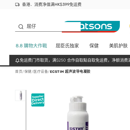
香港．消费净值满HK$399免运费
立即成为易赏钱会员尽享独家优惠
首次APP下单买满$450 输入 NEWAPP 即减$50
生蠔BB
屈仔
8.8 購物大作戰
屈臣氏独家
保健
美肌护肤
免运费门市取货，满$250 合作自取點自取免运费，净额消费满
首页
/
保健
/
医疗设备
/
ECSTIM 超声波导电凝胶