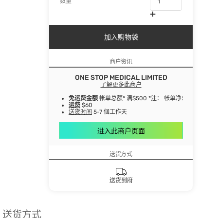
数量
加入购物袋
商户资讯
ONE STOP MEDICAL LIMITED
了解更多此商户
免运费金额
帐单总额* 满$500 *注： 帐单净总额指扣
运费
$60
送货时间
5-7 個工作天
进入此商户页面
送货方式
送货到府
送货方式