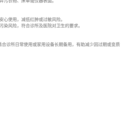
会弄污衣物、床单或仪器表面。
可安心使用，减低红肿或过敏风险。
菌污染风险，符合诊所及医院对卫生的要求。
容量，适合诊所日常使用或家用设备长期备用，有助减少因过期或变质