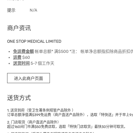
提示
N/A
商户资讯
ONE STOP MEDICAL LIMITED
免运费金额
帐单总额* 满$500 *注： 帐单净总额指扣除商品
运费
$60
送货时间
5-7 個工作天
进入此商户页面
送货方式
1. 送货到府（受卫生署条例规管产品除外 ）
订单总额淨值满$399免运费（商户直送产品除外），选取「特快送」并于早上9点
2. 门店取货（商户直送产品除外）
超过160间门市满$50免费店取，选取「特快门店取货」最快30分钟可取货。