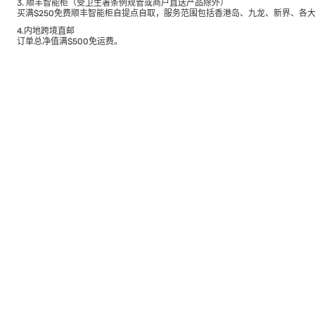
3. 顺丰智能柜（受卫生署条例规管或商户直送产品除外）
买满$250免费顺丰智能柜自提点自取，服务范围包括香港岛、九龙、新界、各
4.内地跨境直邮
订单总净值满$500免运费。