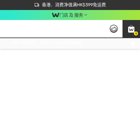
首次APP下单买满$450 输入 NEWAPP 即减$50
立即成为易赏钱会员尽享独家优惠
香港．消费净值满HK$399免运费
门店 及 服务
0
免运费门市取货，满$250 合作自取點自取免运费，净额消费满$399，免费送货上门！