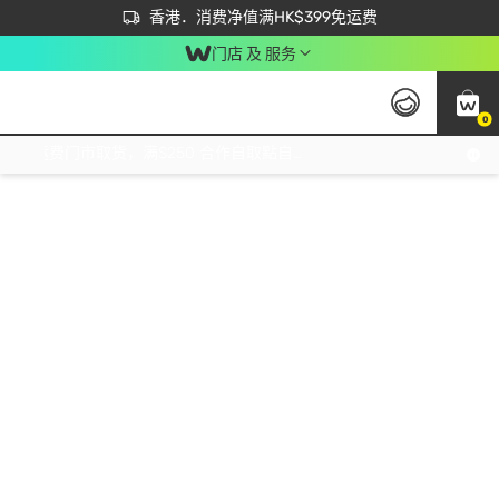
首次APP下单买满$450 输入 NEWAPP 即减$50
立即成为易赏钱会员尽享独家优惠
香港．消费净值满HK$399免运费
门店 及 服务
0
免运费门市取货，满$250 合作自取點自取免运费，净额消费满$399，免费送货上门！