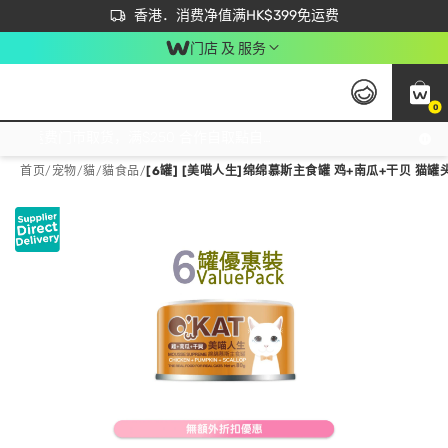
首次APP下单买满$450 输入 NEWAPP 即减$50
立即成为易赏钱会员尽享独家优惠
香港．消费净值满HK$399免运费
门店 及 服务
0
免运费门市取货，满$250 合作自取點自取免运费，净额消费满$399，免费送货上门！
首页
/
宠物
/
貓
/
貓食品
/
[6罐] [美喵人生]绵绵慕斯主食罐 鸡+南瓜+干贝 猫罐头 (