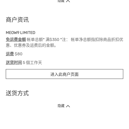
隐藏
商户资讯
MEOW9 LIMITED
免运费金额
帐单总额* 满$350 *注： 帐单净总额指扣除商品折扣优
惠、优惠券及运费后的金额。
运费
$80
送货时间
5 個工作天
进入此商户页面
送货方式
1. 送货到府（受卫生署条例规管产品除外 ）
隐藏
订单总额淨值满$399免运费（商户直送产品除外），选取「特快送」并于早
上9点至下午7点下单，最快30分钟内送到​。
2. 门店取货（商户直送产品除外）
超过160间门市满$50免费店取，选取「特快门店取货」最快30分钟可取货。