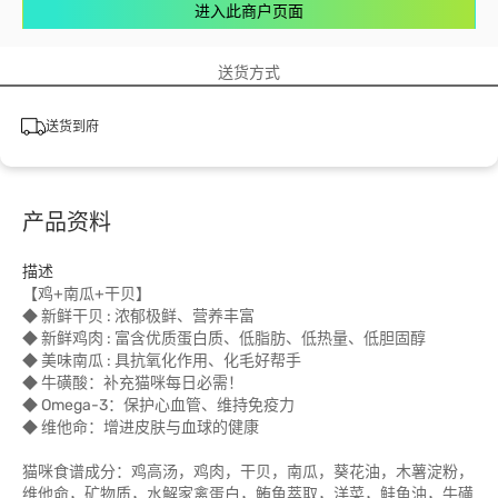
进入此商户页面
送货方式
送货到府
产品资料
描述
【鸡+南瓜+干贝】
◆ 新鲜干贝 : 浓郁极鲜、营养丰富
◆ 新鲜鸡肉 : 富含优质蛋白质、低脂肪、低热量、低胆固醇
◆ 美味南瓜 : 具抗氧化作用、化毛好帮手
◆ 牛磺酸：补充猫咪每日必需！
◆ Omega-3：保护心血管、维持免疫力
◆ 维他命：增进皮肤与血球的健康
猫咪食谱成分：鸡高汤，鸡肉，干贝，南瓜，葵花油，木薯淀粉，
维他命，矿物质，水解家禽蛋白，鲔鱼萃取，洋菜，鲑鱼油，牛磺