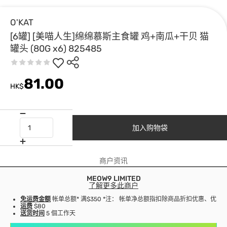
O'KAT
[6罐] [美喵人生]绵绵慕斯主食罐 鸡+南瓜+干贝 猫
罐头 (80G x6) 825485
81.00
HK$
加入购物袋
商户资讯
MEOW9 LIMITED
了解更多此商户
免运费金额
帐单总额* 满$350 *注： 帐单净总额指扣除商品折扣优惠、优
运费
$80
送货时间
5 個工作天