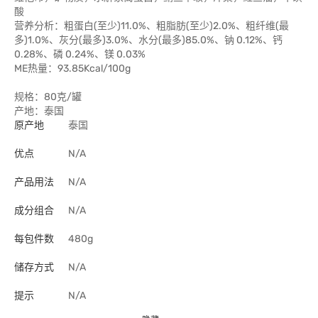
酸
营养分析：粗蛋白(至少)11.0%、粗脂肪(至少)2.0%、粗纤维(最
多)1.0%、灰分(最多)3.0%、水分(最多)85.0%、钠 0.12%、钙
0.28%、磷 0.24%、镁 0.03%
ME热量：93.85Kcal/100g
规格：80克/罐
产地：泰国
原产地
泰国
优点
N/A
产品用法
N/A
成分组合
N/A
每包件数
480g
储存方式
N/A
提示
N/A