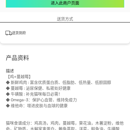
进入此商户页面
送货方式
送货到府
产品资料
描述
【鸡+蔓越莓】
◆ 新鲜鸡肉 : 富含优质蛋白质、低脂肪、低热量、低胆固醇
◆ 蔓越莓 : 泌尿保健、私密处好健康
◆ 牛磺酸 : 补充猫咪每日必需！
◆ Omega-3：保护心血管、维持免疫力
◆ 维他命：增进皮肤与血球的健康
猫咪食谱成分：鸡高汤，鸡肉，蔓越莓，葵花油，木薯淀粉，维他
命，矿物质，水解家禽蛋白，鲔鱼萃取，洋菜，鲑鱼油，牛磺酸