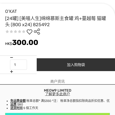
O'KAT
[24罐] [美喵人生]绵绵慕斯主食罐 鸡+蔓越莓 猫罐
头 (80G x24) 825492
300.00
HK$
加入购物袋
商户资讯
MEOW9 LIMITED
了解更多此商户
免运费金额
帐单总额* 满$350 *注： 帐单净总额指扣除商品折扣优惠、优
运费
$80
送货时间
5 個工作天