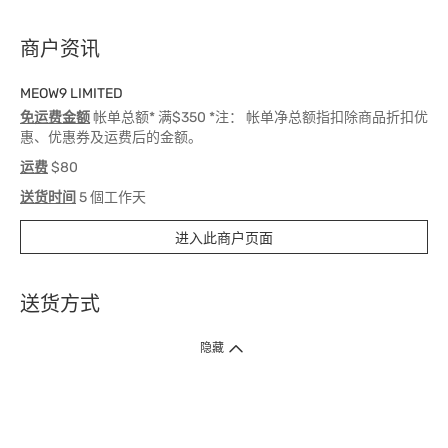
商户资讯
MEOW9 LIMITED
免运费金额
帐单总额* 满$350 *注： 帐单净总额指扣除商品折扣优
惠、优惠券及运费后的金额。
运费
$80
送货时间
5 個工作天
进入此商户页面
送货方式
1. 送货到府（受卫生署条例规管产品除外 ）
隐藏
订单总额淨值满$399免运费（商户直送产品除外），选取「特快送」并于早
上9点至下午7点下单，最快30分钟内送到​。
2. 门店取货（商户直送产品除外）
超过160间门市满$50免费店取，选取「特快门店取货」最快30分钟可取货。
3. 顺丰智能柜（受卫生署条例规管或商户直送产品除外）