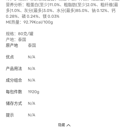
营养分析：粗蛋白(至少)11.0%、粗脂肪(至少)2.0%、粗纤维(最
多)1.0%、灰分(最多)3.0%、水分(最多)85.0%、钠 0.12%、钙
0.28%、磷 0.24%、镁 0.03%
ME热量：92.79Kcal/100g
规格：80克/罐
产地：泰国
原产地
泰国
优点
N/A
产品用法
N/A
成分组合
N/A
每包件数
1920g
储存方式
N/A
提示
N/A
隐藏