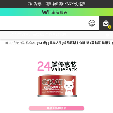
首次APP下单买满$450 输入 NEWAPP 即减$50
立即成为易赏钱会员尽享独家优惠
香港．消费净值满HK$399免运费
门店 及 服务
0
免运费门市取货，满$250 合作自取點自取免运费，净额消费满$399，免费送货上门！
首页
/
宠物
/
貓
/
貓食品
/
[24罐] [美喵人生]绵绵慕斯主食罐 鸡+蔓越莓 猫罐头 (80