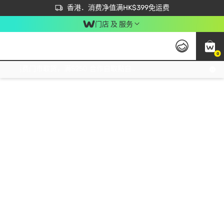
首次APP下单买满$450 输入 NEWAPP 即减$50
立即成为易赏钱会员尽享独家优惠
香港．消费净值满HK$399免运费
门店 及 服务
0
免运费门市取货，满$250 合作自取點自取免运费，净额消费满$399，免费送货上门！