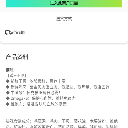
进入此商户页面
送货方式
送货到府
产品资料
描述
【鸡+干贝】
◆ 新鲜干贝 : 浓郁极鲜、营养丰富
◆ 新鲜鸡肉 : 富含优质蛋白质、低脂肪、低热量、低胆固醇
◆ 牛磺酸：补充猫咪每日必需！
◆ Omega-3：保护心血管、维持免疫力
◆ 维他命：增进皮肤与血球的健康
猫咪食谱成分：鸡高汤，鸡肉，干贝，葵花油，木薯淀粉，维他
命，矿物质，水解家禽蛋白，鲔鱼萃取，洋菜，鲑鱼油，牛磺酸