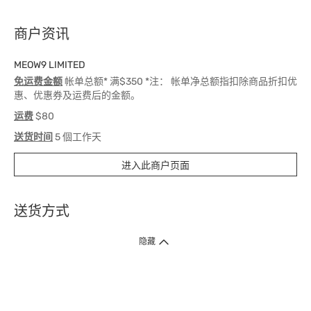
商户资讯
MEOW9 LIMITED
免运费金额
帐单总额* 满$350 *注： 帐单净总额指扣除商品折扣优
惠、优惠券及运费后的金额。
运费
$80
送货时间
5 個工作天
进入此商户页面
送货方式
1. 送货到府（受卫生署条例规管产品除外 ）
隐藏
订单总额淨值满$399免运费（商户直送产品除外），选取「特快送」并于早
上9点至下午7点下单，最快30分钟内送到​。
2. 门店取货（商户直送产品除外）
超过160间门市满$50免费店取，选取「特快门店取货」最快30分钟可取货。
3. 顺丰智能柜（受卫生署条例规管或商户直送产品除外）