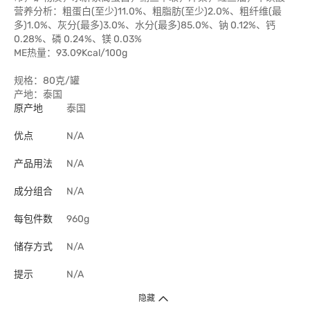
营养分析：粗蛋白(至少)11.0%、粗脂肪(至少)2.0%、粗纤维(最
多)1.0%、灰分(最多)3.0%、水分(最多)85.0%、钠 0.12%、钙
0.28%、磷 0.24%、镁 0.03%
ME热量：93.09Kcal/100g
规格：80克/罐
产地：泰国
原产地
泰国
优点
N/A
产品用法
N/A
成分组合
N/A
每包件数
960g
储存方式
N/A
提示
N/A
隐藏