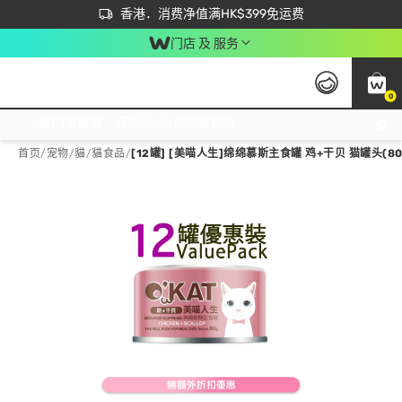
首次APP下单买满$450 输入 NEWAPP 即减$50
立即成为易赏钱会员尽享独家优惠
香港．消费净值满HK$399免运费
门店 及 服务
0
免运费门市取货，满$250 合作自取點自取免运费，净额消费满$399，免费送货上门！
首页
/
宠物
/
貓
/
貓食品
/
[12罐] [美喵人生]绵绵慕斯主食罐 鸡+干贝 猫罐头(80G 