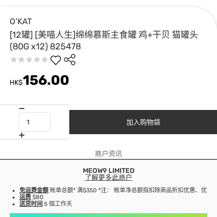
O'KAT
[12罐] [美喵人生]绵绵慕斯主食罐 鸡+干贝 猫罐头
(80G x12) 825478
156.00
HK$
加入购物袋
商户资讯
MEOW9 LIMITED
了解更多此商户
免运费金额
帐单总额* 满$350 *注： 帐单净总额指扣除商品折扣优惠、优
运费
$80
送货时间
5 個工作天