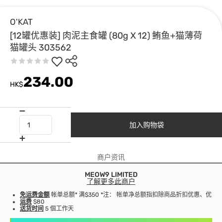
O'KAT
[12罐优惠装] 肉泥主食罐 (80g X 12) 鲔鱼+猫薄荷
猫罐头 303562
234.00
HK$
加入购物袋
商户资讯
MEOW9 LIMITED
了解更多此商户
免运费金额
帐单总额* 满$350 *注： 帐单净总额指扣除商品折扣优惠、优
运费
$80
送货时间
5 個工作天