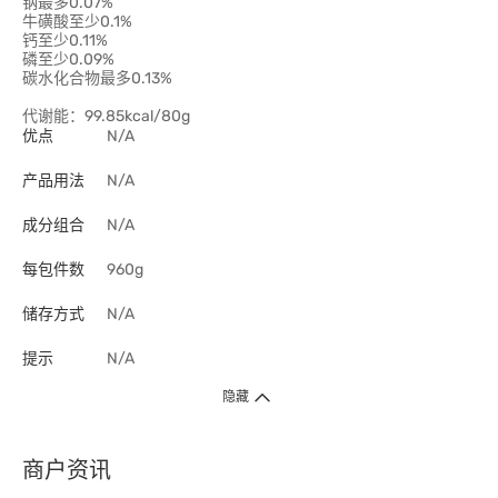
钠最多0.07%
牛磺酸至少0.1%
钙至少0.11%
磷至少0.09%
碳水化合物最多0.13%
代谢能：99.85kcal/80g
优点
N/A
产品用法
N/A
成分组合
N/A
每包件数
960g
储存方式
N/A
提示
N/A
隐藏
商户资讯