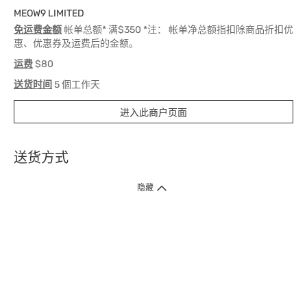
MEOW9 LIMITED
免运费金额
帐单总额* 满$350 *注： 帐单净总额指扣除商品折扣优
惠、优惠券及运费后的金额。
运费
$80
送货时间
5 個工作天
进入此商户页面
送货方式
1. 送货到府（受卫生署条例规管产品除外 ）
隐藏
订单总额淨值满$399免运费（商户直送产品除外），选取「特快送」并于早
上9点至下午7点下单，最快30分钟内送到​。
2. 门店取货（商户直送产品除外）
超过160间门市满$50免费店取，选取「特快门店取货」最快30分钟可取货。
3. 顺丰智能柜（受卫生署条例规管或商户直送产品除外）
买满$250免费顺丰智能柜自提点自取，服务范围包括香港岛、九龙、新界、
各大小屋邨、屋苑商场等。
4.内地跨境直邮
订单总净值满$500免运费。