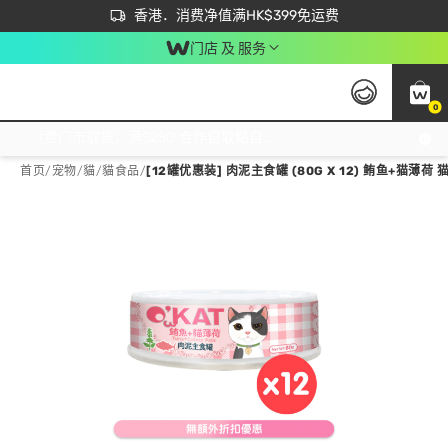
首次APP下单买满$450 输入 NEWAPP 即减$50
立即成为易赏钱会员尽享独家优惠
香港．消费净值满HK$399免运费
门店 及 服务
0
免运费门市取货，满$250 合作自取點自取免运费，净额消费满$399，免费送货上门！
首页
/
宠物
/
貓
/
貓食品
/
[12罐优惠装] 肉泥主食罐 (80G X 12) 鲔鱼+猫薄荷 