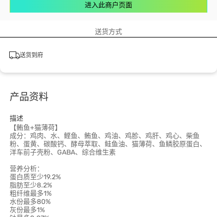
进入此商户页面
送货方式
送货到府
产品资料
描述
【鲔鱼+猫薄荷】
成分：鸡肉、水、鲣鱼、鲔鱼、鸡油、鸡胗、鸡肝、鸡心、柴鱼
粉、蛋黄、碳酸钙、酵母萃取、鲑鱼油、猫薄荷、鱼鳞胶原蛋白、
洋车前子壳粉、GABA、综合维生素
营养分析：
蛋白质至少19.2%
脂肪至少8.2%
粗纤维最多1%
水份最多80%
灰份最多1%