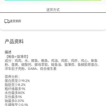
送货方式
送货到府
产品资料
描述
【鲔鱼+猫薄荷】
成分：鸡肉、水、鲣鱼、鲔鱼、鸡油、鸡胗、鸡肝、鸡心、柴鱼
粉、蛋黄、碳酸钙、酵母萃取、鲑鱼油、猫薄荷、鱼鳞胶原蛋白、
洋车前子壳粉、GABA、综合维生素
营养分析：
蛋白质至少19.2%
脂肪至少8.2%
粗纤维最多1%
水份最多80%
灰份最多1%
钠最多0.07%
牛磺酸至少0.1%