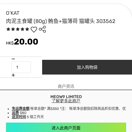
O'KAT
肉泥主食罐 (80g) 鲔鱼+猫薄荷 猫罐头 303562
20.00
HK$
加入购物袋
商户资讯
MEOW9 LIMITED
了解更多此商户
免运费金额
帐单总额* 满$350 *注： 帐单净总额指扣除商品折扣优惠、优
运费
$80
送货时间
5 個工作天
进入此商户页面