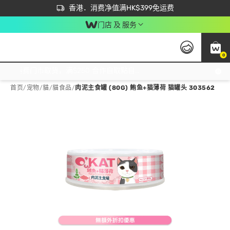
首次APP下单买满$450 输入 NEWAPP 即减$50
立即成为易赏钱会员尽享独家优惠
香港．消费净值满HK$399免运费
门店 及 服务
0
免运费门市取货，满$250 合作自取點自取免运费，净额消费满$399，免费送货上门！
首页
/
宠物
/
貓
/
貓食品
/
肉泥主食罐 (80G) 鲔鱼+猫薄荷 猫罐头 303562