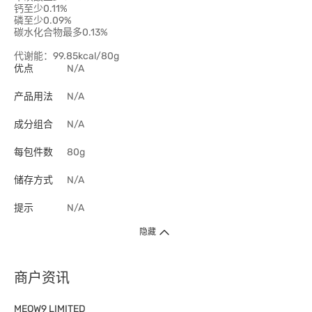
钙至少0.11%
磷至少0.09%
碳水化合物最多0.13%
代谢能：99.85kcal/80g
优点
N/A
产品用法
N/A
成分组合
N/A
每包件数
80g
储存方式
N/A
提示
N/A
隐藏
商户资讯
MEOW9 LIMITED