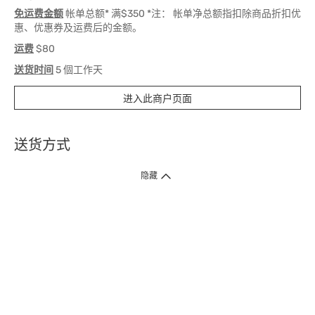
免运费金额
帐单总额* 满$350 *注： 帐单净总额指扣除商品折扣优
惠、优惠券及运费后的金额。
运费
$80
送货时间
5 個工作天
进入此商户页面
送货方式
1. 送货到府（受卫生署条例规管产品除外 ）
隐藏
订单总额淨值满$399免运费（商户直送产品除外），选取「特快送」并于早
上9点至下午7点下单，最快30分钟内送到​。
2. 门店取货（商户直送产品除外）
超过160间门市满$50免费店取，选取「特快门店取货」最快30分钟可取货。
3. 顺丰智能柜（受卫生署条例规管或商户直送产品除外）
买满$250免费顺丰智能柜自提点自取，服务范围包括香港岛、九龙、新界、
各大小屋邨、屋苑商场等。
4.内地跨境直邮
订单总净值满$500免运费。