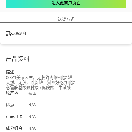
进入此商户页面
送货方式
送货到府
产品资料
描述
O’KAT美喵人生。无胶鲜肉罐-跳舞罐
天然、无胶、跳舞罐，猫咪好吃到跳舞
必需胺基酸顾健康 : 离胺酸、牛磺酸
原产地
泰国
优点
N/A
产品用法
N/A
成分组合
N/A