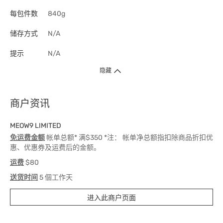
每包件数
840g
储存方式
N/A
提示
N/A
隐藏
商户资讯
MEOW9 LIMITED
免运费金额
帐单总额* 满$350 *注： 帐单净总额指扣除商品折扣优
惠、优惠券及运费后的金额。
运费
$80
送货时间
5 個工作天
进入此商户页面