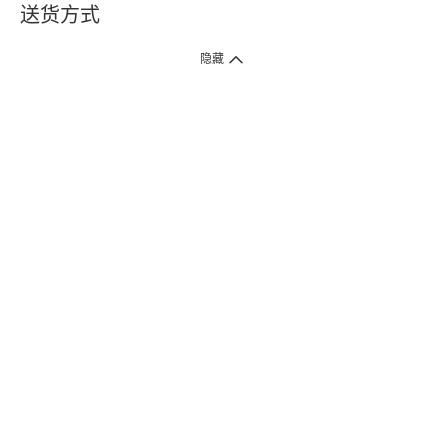
送货方式
1. 送货到府（受卫生署条例规管产品除外 ）
隐藏
订单总额淨值满$399免运费（商户直送产品除外），选取「特快送」并于早
上9点至下午7点下单，最快30分钟内送到​。
2. 门店取货（商户直送产品除外）
超过160间门市满$50免费店取，选取「特快门店取货」最快30分钟可取货。
3. 顺丰智能柜（受卫生署条例规管或商户直送产品除外）
买满$250免费顺丰智能柜自提点自取，服务范围包括香港岛、九龙、新界、
各大小屋邨、屋苑商场等。
4.内地跨境直邮
订单总净值满$500免运费。