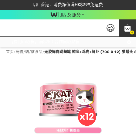
首次APP下单买满$450 输入 NEWAPP 即减$50
立即成为易赏钱会员尽享独家优惠
香港．消费净值满HK$399免运费
门店 及 服务
0
免运费门市取货，满$250 合作自取點自取免运费，净额消费满$399，免费送货上门！
首页
/
宠物
/
貓
/
貓食品
/
无胶鲜肉跳舞罐 鲔鱼+鸡肉+鲜虾 (70G X 12) 猫罐头 8