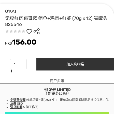
O'KAT
无胶鲜肉跳舞罐 鲔鱼+鸡肉+鲜虾 (70g x 12) 猫罐头
825546
156.00
HK$
加入购物袋
商户资讯
MEOW9 LIMITED
了解更多此商户
免运费金额
帐单总额* 满$350 *注： 帐单净总额指扣除商品折扣优惠、优
运费
$80
送货时间
5 個工作天