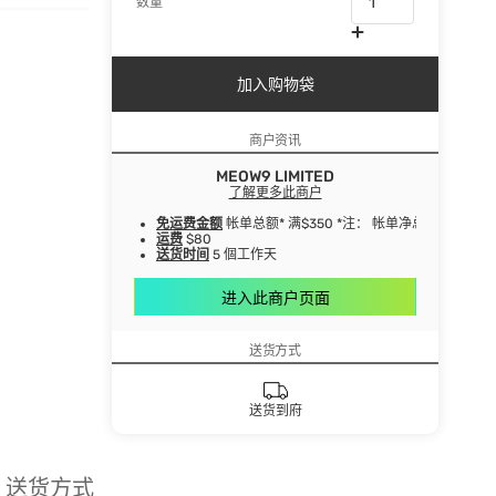
数量
加入购物袋
商户资讯
MEOW9 LIMITED
了解更多此商户
免运费金额
帐单总额* 满$350 *注： 帐单净总额指扣
运费
$80
送货时间
5 個工作天
进入此商户页面
送货方式
送货到府
送货方式