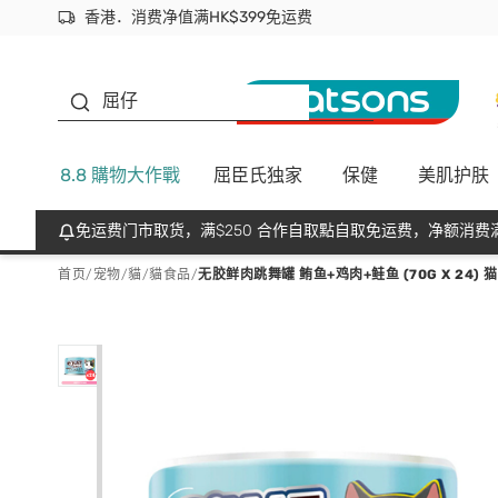
香港．消费净值满HK$399免运费
立即成为易赏钱会员尽享独家优惠
首次APP下单买满$450 输入 NEWAPP 即减$50
生蠔BB
屈仔
8.8 購物大作戰
屈臣氏独家
保健
美肌护肤
免运费门市取货，满$250 合作自取點自取免运费，净额消费满
首页
/
宠物
/
貓
/
貓食品
/
无胶鲜肉跳舞罐 鲔鱼+鸡肉+鲑鱼 (70G X 24) 猫