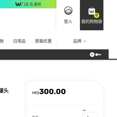
门店 及 服务
0
登入
我的购物袋
物
日用品
原箱优惠
品牌
300.00
猫罐头
HK$