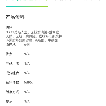
产品资料
描述
O’KAT美喵人生。无胶鲜肉罐-跳舞罐
天然、无胶、跳舞罐，猫咪好吃到跳舞
必需胺基酸顾健康 : 离胺酸、牛磺酸
原产地
泰国
优点
N/A
产品用法
N/A
成分组合
N/A
每包件数
1680g
储存方式
N/A
提示
N/A