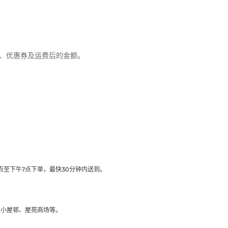
优惠、优惠券及运费后的金额。
至下午7点下单，最快30分钟内送到​。
大小屋邨、屋苑商场等。