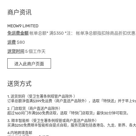
商户资讯
MEOW9 LIMITED
免运费金额
帐单总额* 满$350 *注： 帐单净总额指扣除商品折扣
运费
$80
送货时间
5 個工作天
进入此商户页面
送货方式
1. 送货到府（受卫生署条例规管产品除外 ）
订单总额淨值满$399免运费（商户直送产品除外），选取「特快送」并于早上9点
2. 门店取货（商户直送产品除外）
超过160间门市满$50免费店取，选取「特快门店取货」最快30分钟可取货。
3. 顺丰智能柜（受卫生署条例规管或商户直送产品除外）
买满$250免费顺丰智能柜自提点自取，服务范围包括香港岛、九龙、新界、各
4.内地跨境直邮