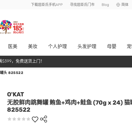
下载屈臣氏手机APP
寻找屈臣氏门市
Blog
简体
医美
美妆
个人护理
头发护理
母嬰
宠
$399，免费送货上门！
罐头 825522
O'KAT
无胶鲜肉跳舞罐 鲔鱼+鸡肉+鲑鱼 (70g x 24) 
825522