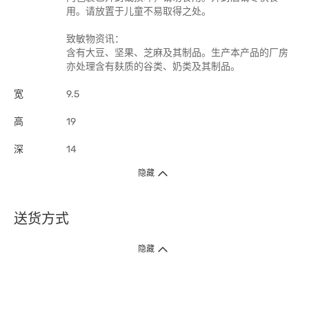
用。请放置于儿童不易取得之处。
致敏物资讯：
含有大豆、坚果、芝麻及其制品。生产本产品的厂房
亦处理含有麸质的谷类、奶类及其制品。
宽
9.5
高
19
深
14
隐藏
送货方式
1. 送货到府（受卫生署条例规管产品除外 ）
隐藏
订单总额淨值满$399免运费（商户直送产品除外），选取「特快送」并于早
上9点至下午7点下单，最快30分钟内送到​。
2. 门店取货（商户直送产品除外）
超过160间门市满$50免费店取，选取「特快门店取货」最快30分钟可取货。