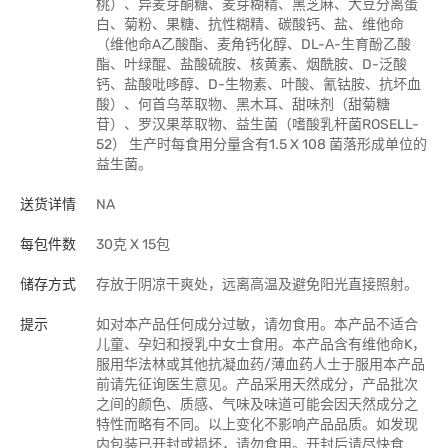
桃）、异麦芽酮糖、麦芽糊精、黑芝麻、大豆分离蛋
白、菊粉、果糖、抗性糊精、碳酸钙、盐、维他命
（维他命A乙酸酯、麦角钙化醇、DL-Α-生育酚乙酸
酯、叶绿醌、盐酸硫胺、核黄素、烟酰胺、D-泛酸
钙、盐酸吡哆醇、D-生物素、叶酸、氰钴胺、抗坏血
酸）、何首乌萃取物、黑木耳、甜味剂（甜菊糖
苷）、罗汉果萃取物、益生菌（嗜酸乳杆菌ROSELL-
52） 生产时每食用分量含有1.5 X 108 菌落形成单位的
益生菌。
送货详情
NA
每包件数
30克 X 15包
储存方式
存放于阴凉干爽处，远离高温及避免阳光直接照射。
提示
如对本产品任何成分过敏，请勿食用。本产品不适合
儿童、孕妇和授乳中女士食用。本产品含有维他命K，
服用华法林或其他抗凝血药/薄血药人士于服用本产品
前请先征询医生意见。产品采用天然成分，产品批次
之间的颜色、质感、气味及味道可能会因天然成分之
特性而略有不同。以上变化不影响产品品质。如发现
内包装已开封或损坏，请勿食用。开封后请尽快食