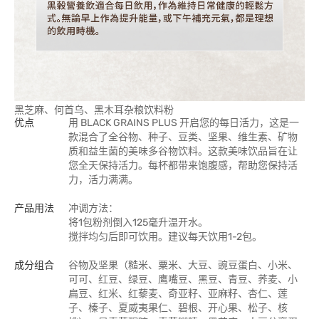
黑芝麻、何首乌、黑木耳杂粮饮料粉
优点
用 BLACK GRAINS PLUS 开启您的每日活力，这是一
款混合了全谷物、种子、豆类、坚果、维生素、矿物
质和益生菌的美味多谷物饮料。这款美味饮品旨在让
您全天保持活力。每杯都带来饱腹感，帮助您保持活
力，活力满满。
产品用法
冲调方法：
将1包粉剂倒入125毫升温开水。
搅拌均匀后即可饮用。建议每天饮用1-2包。
成分组合
谷物及坚果（糙米、粟米、大豆、豌豆蛋白、小米、
可可、红豆、绿豆、鹰嘴豆、黑豆、青豆、荞麦、小
扁豆、红米、红藜麦、奇亚籽、亚麻籽、杏仁、莲
子、榛子、夏威夷果仁、碧根、开心果、松子、核