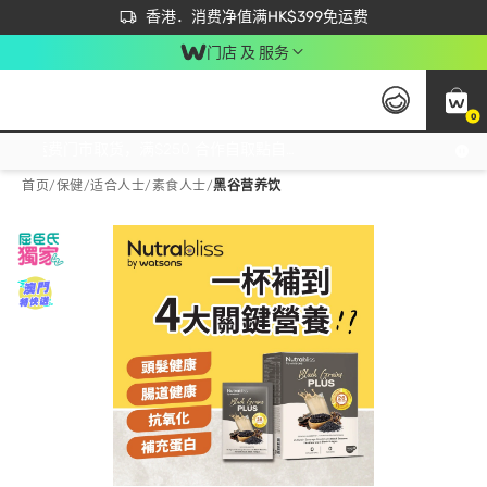
首次APP下单买满$450 输入 NEWAPP 即减$50
立即成为易赏钱会员尽享独家优惠
香港．消费净值满HK$399免运费
门店 及 服务
0
免运费门市取货，满$250 合作自取點自取免运费，净额消费满$399，免费送货上门！
首页
/
保健
/
适合人士
/
素食人士
/
黑谷营养饮