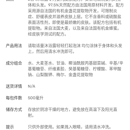
体和头发。97.5%天然配方由法国用原材料开发。配方
采用源自法国的有机金盏花提取物开发，可限制炎
症、舒缓表皮并滋养皮肤上层。它不含香料或硫酸盐
表面活性剂，即使是最娇嫩的皮肤。该配方包括有机
提取物。来自法国大麦，以及来自法国有机金蜂蜜。
经皮肤学测试的配方。
产品用法
请取适量沐浴露轻轻打起泡沫 均匀涂抹于身体和头发
上，然后用清水冲洗即可。
成分组合
水、大麦茎水、甘油、椰油酰胺丙基甜菜碱、辛基/辛
基葡糖苷、纤维素胶、癸基葡糖苷、柠檬酸、苯甲酸
钠、山梨酸钾、梅尔、金盏花提取物
送货详情
N/A
每包件数
500毫升
储存方式
存放於阴凉干燥的地方，避免放在高温下及阳光直
射。
提示
只供外部使用。如果溅入眼睛，请用清水冲洗。