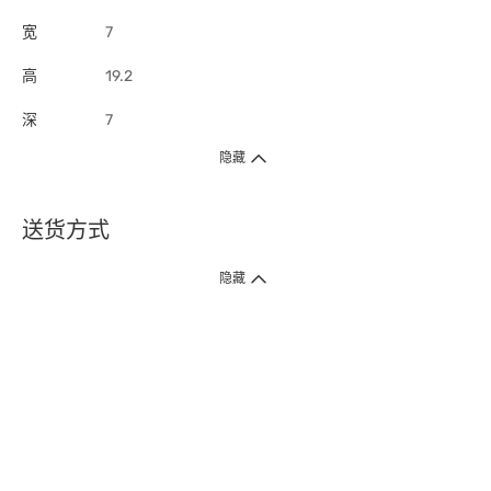
宽
7
高
19.2
深
7
隐藏
送货方式
1. 送货到府（受卫生署条例规管产品除外 ）
隐藏
订单总额淨值满$399免运费（商户直送产品除外），选取「特快送」并于早
上9点至下午7点下单，最快30分钟内送到​。
2. 门店取货（商户直送产品除外）
超过160间门市满$50免费店取，选取「特快门店取货」最快30分钟可取货。
3. 顺丰智能柜（受卫生署条例规管或商户直送产品除外）
买满$250免费顺丰智能柜自提点自取，服务范围包括香港岛、九龙、新界、
各大小屋邨、屋苑商场等。
4.内地跨境直邮
订单总净值满$500免运费。