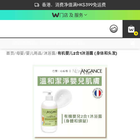
首次APP下单买满$450 输入 NEWAPP 即减$50
立即成为易赏钱会员尽享独家优惠
香港．消费净值满HK$399免运费
门店 及 服务
0
免运费门市取货，满$250 合作自取點自取免运费，净额消费满$399，免费送货上门！
首页
/
母婴
/
婴儿用品
/
沐浴露
/
有机婴儿2合1沐浴露 (身体和头发)