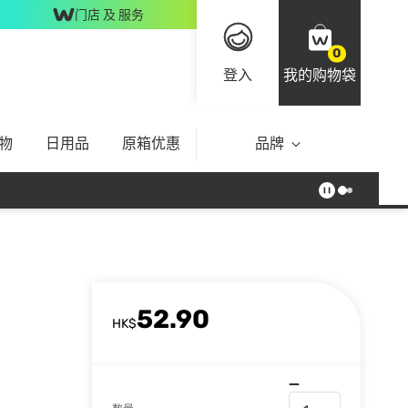
门店 及 服务
0
登入
我的购物袋
物
日用品
原箱优惠
品牌
52.90
HK$