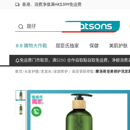
香港．消费净值满HK$399免运费
立即成为易赏钱会员尽享独家优惠
首次APP下单买满$450 输入 NEWAPP 即减$50
生蠔BB
屈仔
8.8 購物大作戰
屈臣氏独家
保健
美肌护肤
免运费门市取货，满$250 合作自取點自取免运费，净额消费满
首页
/
头发护理
/
洗发水
/
深层修护 / 染烫受损修復
/
摩洛哥坚果修护洗发露