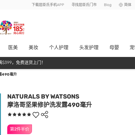
下载屈臣氏手机APP
寻找屈臣氏门市
Blog
简体
医美
美妆
个人护理
头发护理
母嬰
宠
$399，免费送货上门！
490毫升
NATURALS BY WATSONS
摩洛哥坚果修护洗发露490毫升
第2件半价