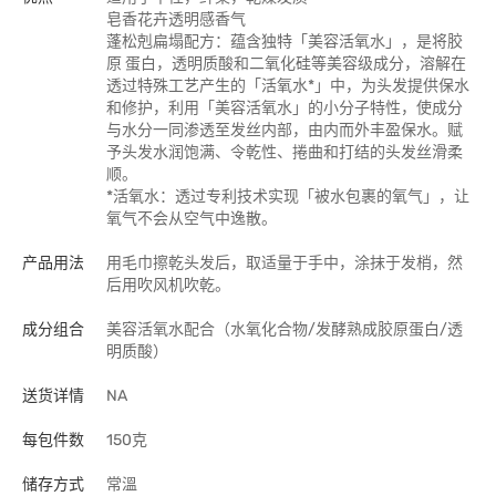
皂香花卉透明感香气
蓬松剋扁塌配方：蕴含独特「美容活氧水」，是将胶
原 蛋白，透明质酸和二氧化硅等美容级成分，溶解在
透过特殊工艺产生的「活氧水*」中，为头发提供保水
和修护，利用「美容活氧水」的小分子特性，使成分
与水分一同渗透至发丝内部，由内而外丰盈保水。赋
予头发水润饱满、令乾性、捲曲和打结的头发丝滑柔
顺。
*活氧水：透过专利技术实现「被水包裹的氧气」，让
氧气不会从空气中逸散。
产品用法
用毛巾擦乾头发后，取适量于手中，涂抹于发梢，然
后用吹风机吹乾。
成分组合
美容活氧水配合（水氧化合物/发酵熟成胶原蛋白/透
明质酸）
送货详情
NA
每包件数
150克
储存方式
常溫