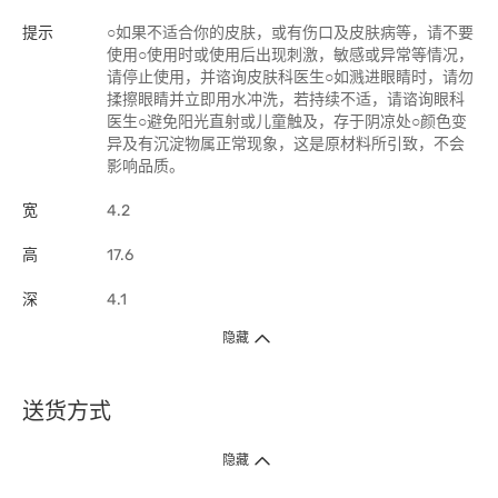
提示
○如果不适合你的皮肤，或有伤口及皮肤病等，请不要
使用○使用时或使用后出现刺激，敏感或异常等情况，
请停止使用，并谘询皮肤科医生○如溅进眼睛时，请勿
揉擦眼睛并立即用水冲洗，若持续不适，请谘询眼科
医生○避免阳光直射或儿童触及，存于阴凉处○颜色变
异及有沉淀物属正常现象，这是原材料所引致，不会
影响品质。
宽
4.2
高
17.6
深
4.1
隐藏
送货方式
1. 送货到府（受卫生署条例规管产品除外 ）
隐藏
订单总额淨值满$399免运费（商户直送产品除外），选取「特快送」并于早
上9点至下午7点下单，最快30分钟内送到​。