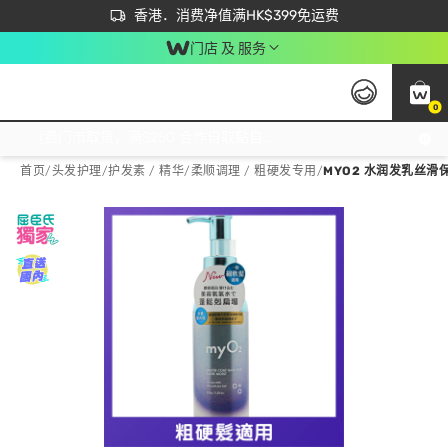
首次APP下单买满$450 输入 NEWAPP 即减$50
立即成为易赏钱会员尽享独家优惠
香港．消费净值满HK$399免运费
门店 及 服务
0
免运费门市取货，满$250 合作自取點自取免运费，净额消费满$399，免费送货上门！
首页
/
头发护理
/
护发素 / 精华
/
柔顺调理 / 粗硬发专用
/
MYO2 水润发乳丝滑保