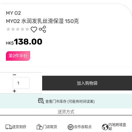
MY O2
MYO2 水润发乳丝滑保湿 150克
138.00
HK$
第2件半价
加入购物袋
查看门市库存 (可能有时间误差)
送货方式
内地跨境直
送货到府
门店取货
合作自取点
邮