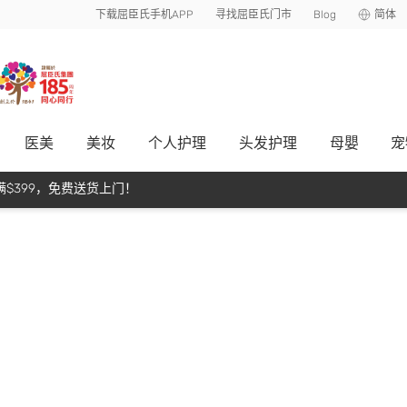
下载屈臣氏手机APP
寻找屈臣氏门市
Blog
简体
医美
美妆
个人护理
头发护理
母嬰
宠
$399，免费送货上门！