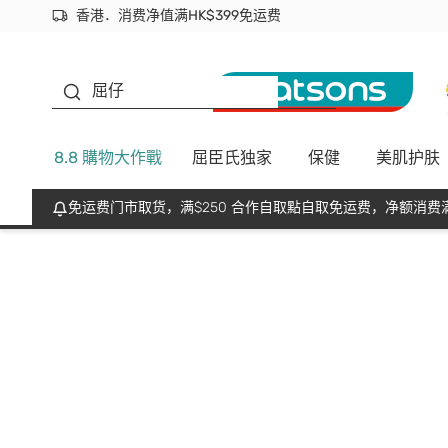
香港．消费净值满HK$399免运费
立即成为易赏钱会员尽享独家优惠
首次APP下单买满$450 输入 NEWAPP 即减$50
生蠔BB
屈仔
8.8 購物大作戰
屈臣氏独家
保健
美肌护肤
免运费门市取货，满$250 合作自取點自取免运费，净额消费满