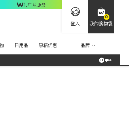
门店 及 服务
0
登入
我的购物袋
物
日用品
原箱优惠
品牌