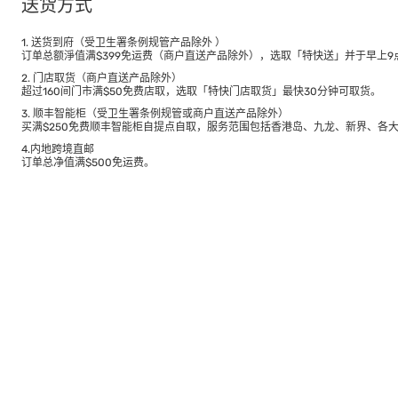
送货方式
1. 送货到府（受卫生署条例规管产品除外 ）
订单总额淨值满$399免运费（商户直送产品除外），选取「特快送」并于早上9点
2. 门店取货（商户直送产品除外）
超过160间门市满$50免费店取，选取「特快门店取货」最快30分钟可取货。
3. 顺丰智能柜（受卫生署条例规管或商户直送产品除外）
买满$250免费顺丰智能柜自提点自取，服务范围包括香港岛、九龙、新界、各
4.内地跨境直邮
订单总净值满$500免运费。