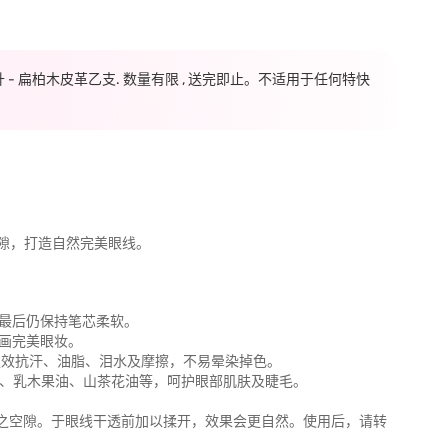
毫升 - 扁柏木皮革乙支. 数量有限 , 送完即止。不适用于任何特快
隙，打造自然完美眼线。
。
至最后仍保持笔芯柔软。
绘画完美眼妆。
强效抗汗、油脂、泪水及摩擦，不易晕染掉色。
烷、乳木果油、山茶花油等，呵护眼部肌肤及睫毛。
毛间之空隙。于眼线干透前加以揉开，效果会更自然。使用后，请转