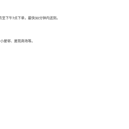
至下午7点下单，最快30分钟内送到​。
大小屋邨、屋苑商场等。