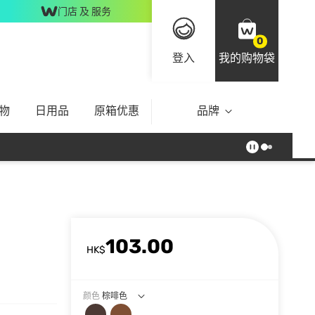
门店 及 服务
0
登入
我的购物袋
物
日用品
原箱优惠
品牌
103.00
HK$
颜色
棕啡色