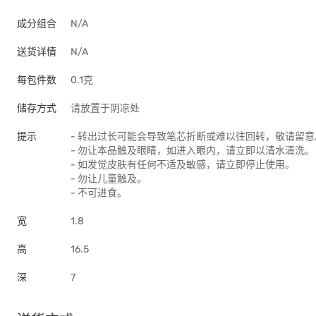
成分组合
N/A
送货详情
N/A
每包件数
0.1克
储存方式
请放置于阴凉处
提示
- 转出过长可能会导致笔芯折断或难以往回转，敬请留意
- 勿让本品触及眼睛，如进入眼内，请立即以清水清洗。
- 如发觉皮肤有任何不适及敏感，请立即停止使用。
- 勿让儿童触及。
- 不可进食。
宽
1.8
高
16.5
深
7