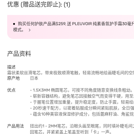
优惠 (赠品送完即止): (1)
购买任何护肤产品满$259, 送 PLEUVOIR 纯素香氛护手霜30
模式。
产品资料
描述
霜状柔软丝滑笔芯，带来极致顺滑笔触，轻易流畅地绘画睫毛间的空
原产地
日本
优点
- 1.5X3MM 椭圆笔芯，可按不同角度随意变换线条粗幼
- 崭新容器结构，避免笔芯因接触空气而变得干硬，用
- 于握笔位置增加重量，提升稳定度，防止手震，轻易
- 20秒速干配方，以密着贴服成分瞬间紧贴肌肤，全日
- 蕴含10种美容液保湿修护成分，包括蓖麻籽油、角鲨
产品用法
扭出约1 - 2MM笔芯，沿眼头画至眼尾，同时填补睫
回笔芯，并紧紧盖上笔盖至听到「卡」一声。