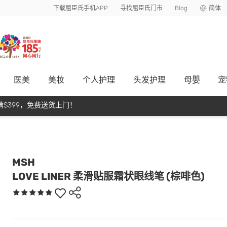
下载屈臣氏手机APP
寻找屈臣氏门市
Blog
简体
医美
美妆
个人护理
头发护理
母嬰
宠
$399，免费送货上门！
MSH
LOVE LINER 柔滑贴服霜状眼线笔 (棕啡色)