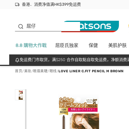
香港．消费净值满HK$399免运费
立即成为易赏钱会员尽享独家优惠
首次APP下单买满$450 输入 NEWAPP 即减$50
生蠔BB
屈仔
8.8 購物大作戰
屈臣氏独家
保健
美肌护肤
免运费门市取货，满$250 合作自取點自取免运费，净额消费满
首页
/
美妆
/
眼眉美睫
/
眼线
/
LOVE LINER C.FIT PENCIL M BROWN