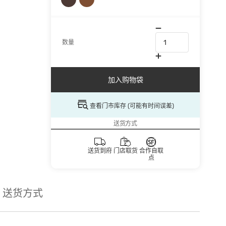
数量
加入购物袋
查看门市库存 (可能有时间误差)
送货方式
送货到府
门店取货
合作自取
点
送货方式