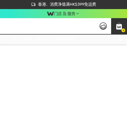
首次APP下单买满$450 输入 NEWAPP 即减$50
立即成为易赏钱会员尽享独家优惠
香港．消费净值满HK$399免运费
门店 及 服务
0
免运费门市取货，满$250 合作自取點自取免运费，净额消费满$399，免费送货上门！